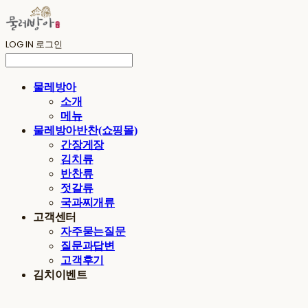
LOG IN
로그인
물레방아
소개
메뉴
물레방아반찬(쇼핑몰)
간장게장
김치류
반찬류
젓갈류
국과찌개류
고객센터
자주묻는질문
질문과답변
고객후기
김치이벤트