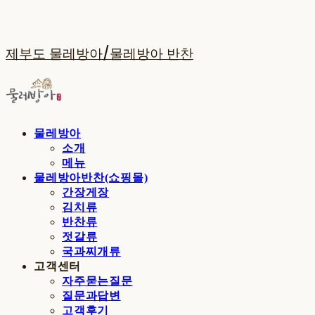
제부도 물레방아/물레방아 반찬
물레방아
소개
메뉴
물레방아반찬(쇼핑몰)
간장게장
김치류
반찬류
젓갈류
국과찌개류
고객센터
자주묻는질문
질문과답변
고객후기