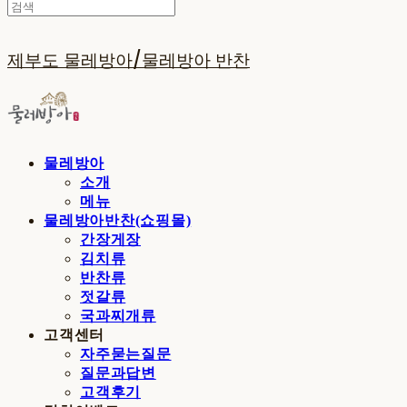
제부도 물레방아/물레방아 반찬
물레방아
소개
메뉴
물레방아반찬(쇼핑몰)
간장게장
김치류
반찬류
젓갈류
국과찌개류
고객센터
자주묻는질문
질문과답변
고객후기