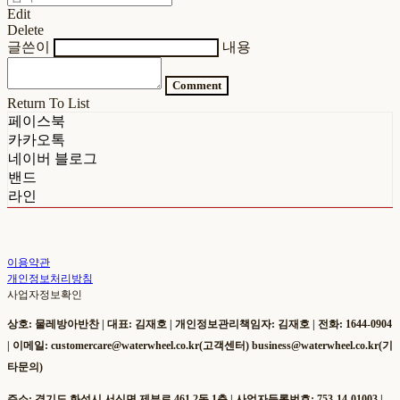
Edit
Delete
글쓴이
내용
Comment
Return To List
페이스북
카카오톡
네이버 블로그
밴드
라인
이용약관
개인정보처리방침
사업자정보확인
상호: 물레방아반찬 | 대표: 김재호 | 개인정보관리책임자: 김재호 | 전화: 1644-0904
| 이메일: customercare@waterwheel.co.kr(고객센터) business@waterwheel.co.kr(기
타문의)
주소: 경기도 화성시 서신면 제부로 461 2동 1층 | 사업자등록번호:
753-14-01003
|