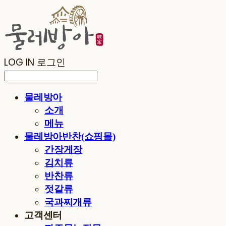
LOG IN
로그인
물레방아
소개
메뉴
물레방아반찬(쇼핑몰)
간장게장
김치류
반찬류
젓갈류
국과찌개류
고객센터