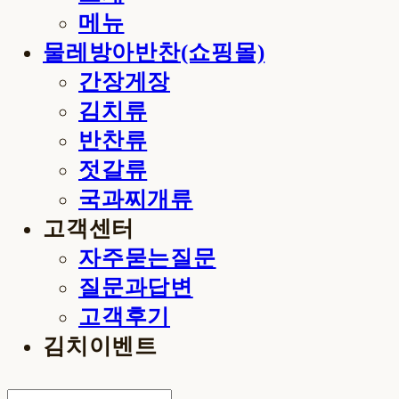
메뉴
물레방아반찬(쇼핑몰)
간장게장
김치류
반찬류
젓갈류
국과찌개류
고객센터
자주묻는질문
질문과답변
고객후기
김치이벤트