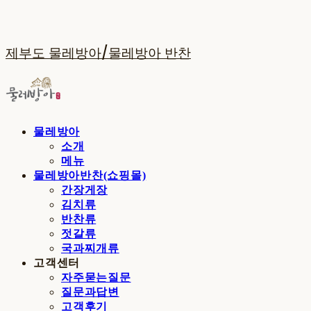
제부도 물레방아/물레방아 반찬
물레방아
소개
메뉴
물레방아반찬(쇼핑몰)
간장게장
김치류
반찬류
젓갈류
국과찌개류
고객센터
자주묻는질문
질문과답변
고객후기