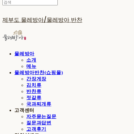
제부도 물레방아/물레방아 반찬
물레방아
소개
메뉴
물레방아반찬(쇼핑몰)
간장게장
김치류
반찬류
젓갈류
국과찌개류
고객센터
자주묻는질문
질문과답변
고객후기