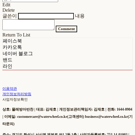
Edit
Delete
글쓴이
내용
Comment
Return To List
페이스북
카카오톡
네이버 블로그
밴드
라인
이용약관
개인정보처리방침
사업자정보확인
상호: 물레방아반찬 | 대표: 김재호 | 개인정보관리책임자: 김재호 | 전화: 1644-0904
| 이메일: customercare@waterwheel.co.kr(고객센터) business@waterwheel.co.kr(기
타문의)
주소: 경기도 화성시 서신면 제부로 461 2동 1층 | 사업자등록번호:
753-14-01003
|