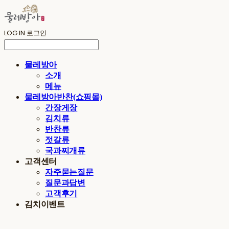
LOG IN
로그인
물레방아
소개
메뉴
물레방아반찬(쇼핑몰)
간장게장
김치류
반찬류
젓갈류
국과찌개류
고객센터
자주묻는질문
질문과답변
고객후기
김치이벤트