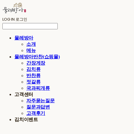
LOG IN
로그인
물레방아
소개
메뉴
물레방아반찬(쇼핑몰)
간장게장
김치류
반찬류
젓갈류
국과찌개류
고객센터
자주묻는질문
질문과답변
고객후기
김치이벤트