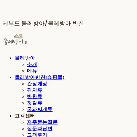
제부도 물레방아/물레방아 반찬
물레방아
소개
메뉴
물레방아반찬(쇼핑몰)
간장게장
김치류
반찬류
젓갈류
국과찌개류
고객센터
자주묻는질문
질문과답변
고객후기