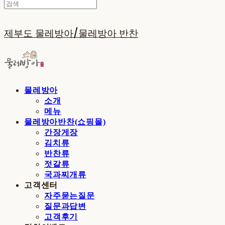
제부도 물레방아/물레방아 반찬
물레방아
소개
메뉴
물레방아반찬(쇼핑몰)
간장게장
김치류
반찬류
젓갈류
국과찌개류
고객센터
자주묻는질문
질문과답변
고객후기