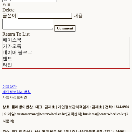
Edit
Delete
글쓴이
내용
Comment
Return To List
페이스북
카카오톡
네이버 블로그
밴드
라인
이용약관
개인정보처리방침
사업자정보확인
상호: 물레방아반찬 | 대표: 김재호 | 개인정보관리책임자: 김재호 | 전화: 1644-0904
| 이메일: customercare@waterwheel.co.kr(고객센터) business@waterwheel.co.kr(기
타문의)
주소: 경기도 화성시 서신면 제부로 461 2동 1층 | 사업자등록번호:
753-14-01003
|