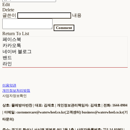
Edit
Delete
글쓴이
내용
Comment
Return To List
페이스북
카카오톡
네이버 블로그
밴드
라인
이용약관
개인정보처리방침
사업자정보확인
상호: 물레방아반찬 | 대표: 김재호 | 개인정보관리책임자: 김재호 | 전화: 1644-0904
| 이메일: customercare@waterwheel.co.kr(고객센터) business@waterwheel.co.kr(기
타문의)
주소: 경기도 화성시 서신면 제부로 461 2동 1층 | 사업자등록번호:
753-14-01003
|