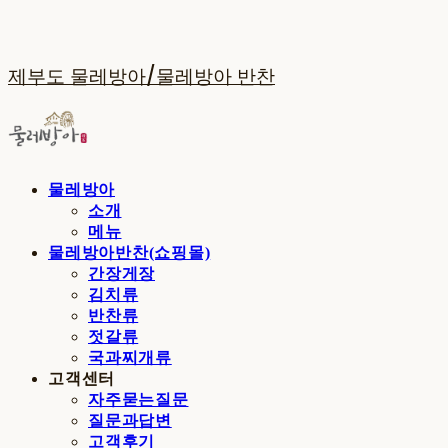
제부도 물레방아/물레방아 반찬
물레방아
소개
메뉴
물레방아반찬(쇼핑몰)
간장게장
김치류
반찬류
젓갈류
국과찌개류
고객센터
자주묻는질문
질문과답변
고객후기