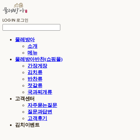
LOG IN
로그인
물레방아
소개
메뉴
물레방아반찬(쇼핑몰)
간장게장
김치류
반찬류
젓갈류
국과찌개류
고객센터
자주묻는질문
질문과답변
고객후기
김치이벤트