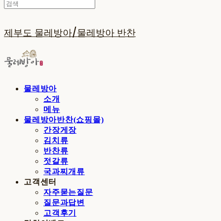
제부도 물레방아/물레방아 반찬
물레방아
소개
메뉴
물레방아반찬(쇼핑몰)
간장게장
김치류
반찬류
젓갈류
국과찌개류
고객센터
자주묻는질문
질문과답변
고객후기