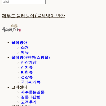
제부도 물레방아/물레방아 반찬
물레방아
소개
메뉴
물레방아반찬(쇼핑몰)
간장게장
김치류
반찬류
젓갈류
국과찌개류
고객센터
자주묻는질문
질문과답변
고객후기