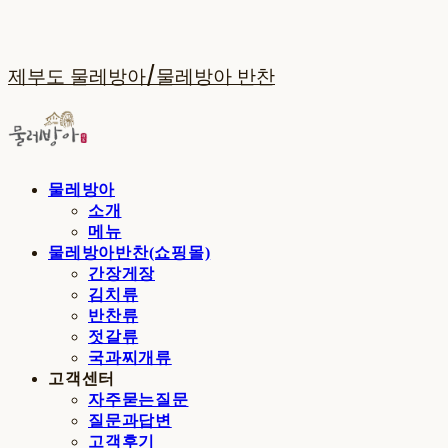
제부도 물레방아/물레방아 반찬
물레방아
소개
메뉴
물레방아반찬(쇼핑몰)
간장게장
김치류
반찬류
젓갈류
국과찌개류
고객센터
자주묻는질문
질문과답변
고객후기