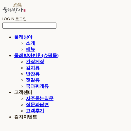
LOG IN
로그인
물레방아
소개
메뉴
물레방아반찬(쇼핑몰)
간장게장
김치류
반찬류
젓갈류
국과찌개류
고객센터
자주묻는질문
질문과답변
고객후기
김치이벤트