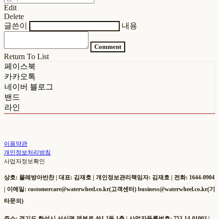
Edit
Delete
글쓴이
내용
Comment
Return To List
페이스북
카카오톡
네이버 블로그
밴드
라인
이용약관
개인정보처리방침
사업자정보확인
상호: 물레방아반찬 | 대표: 김재호 | 개인정보관리책임자: 김재호 | 전화: 1644-0904
| 이메일: customercare@waterwheel.co.kr(고객센터) business@waterwheel.co.kr(기
타문의)
주소: 경기도 화성시 서신면 제부로 461 2동 1층 | 사업자등록번호:
753-14-01003
|