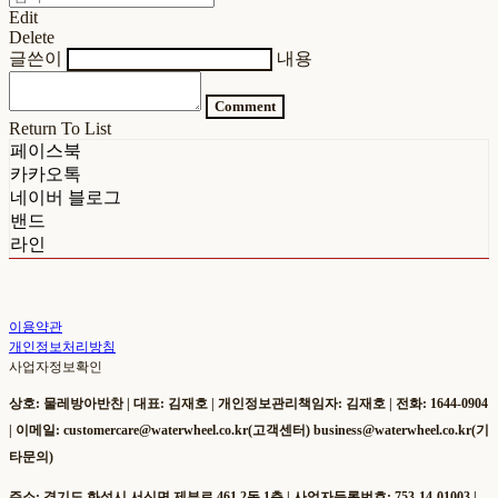
Edit
Delete
글쓴이
내용
Comment
Return To List
페이스북
카카오톡
네이버 블로그
밴드
라인
이용약관
개인정보처리방침
사업자정보확인
상호: 물레방아반찬 | 대표: 김재호 | 개인정보관리책임자: 김재호 | 전화: 1644-0904
| 이메일: customercare@waterwheel.co.kr(고객센터) business@waterwheel.co.kr(기
타문의)
주소: 경기도 화성시 서신면 제부로 461 2동 1층 | 사업자등록번호:
753-14-01003
|