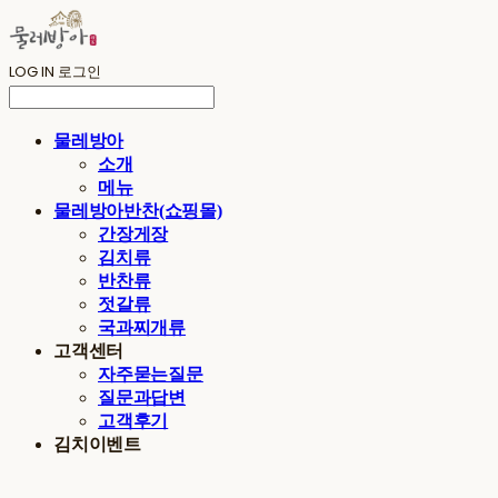
LOG IN
로그인
물레방아
소개
메뉴
물레방아반찬(쇼핑몰)
간장게장
김치류
반찬류
젓갈류
국과찌개류
고객센터
자주묻는질문
질문과답변
고객후기
김치이벤트