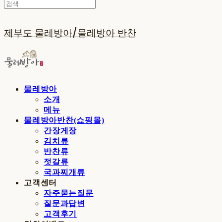
제부도 물레방아/물레방아 반찬
물레방아
소개
메뉴
물레방아반찬(쇼핑몰)
간장게장
김치류
반찬류
젓갈류
국과찌개류
고객센터
자주묻는질문
질문과답변
고객후기