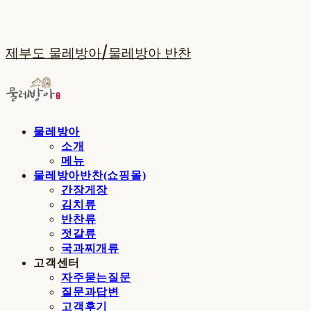
제부도 물레방아/물레방아 반찬
물레방아
소개
메뉴
물레방아반찬(쇼핑몰)
간장게장
김치류
반찬류
젓갈류
국과찌개류
고객센터
자주묻는질문
질문과답변
고객후기