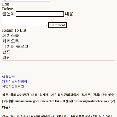
Edit
Delete
글쓴이
내용
Comment
Return To List
페이스북
카카오톡
네이버 블로그
밴드
라인
이용약관
개인정보처리방침
사업자정보확인
상호: 물레방아반찬 | 대표: 김재호 | 개인정보관리책임자: 김재호 | 전화: 1644-0904
| 이메일: customercare@waterwheel.co.kr(고객센터) business@waterwheel.co.kr(기
타문의)
주소: 경기도 화성시 서신면 제부로 461 2동 1층 | 사업자등록번호:
753-14-01003
|