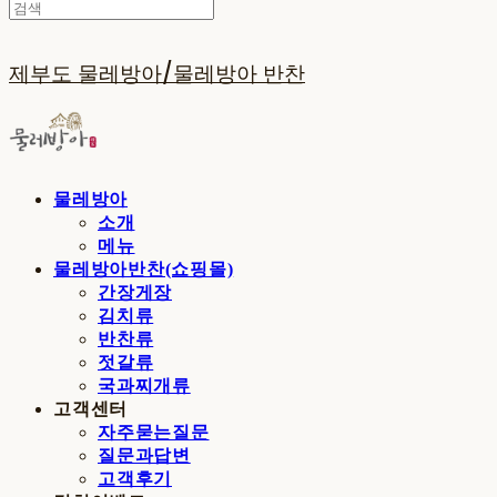
제부도 물레방아/물레방아 반찬
물레방아
소개
메뉴
물레방아반찬(쇼핑몰)
간장게장
김치류
반찬류
젓갈류
국과찌개류
고객센터
자주묻는질문
질문과답변
고객후기