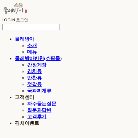
LOG IN
로그인
물레방아
소개
메뉴
물레방아반찬(쇼핑몰)
간장게장
김치류
반찬류
젓갈류
국과찌개류
고객센터
자주묻는질문
질문과답변
고객후기
김치이벤트