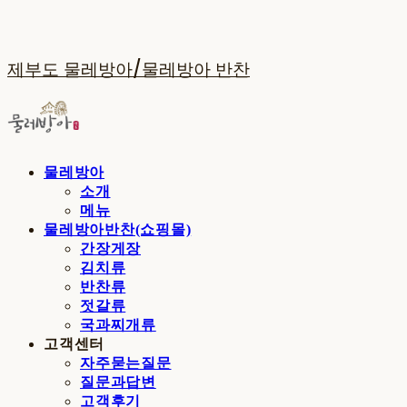
제부도 물레방아/물레방아 반찬
물레방아
소개
메뉴
물레방아반찬(쇼핑몰)
간장게장
김치류
반찬류
젓갈류
국과찌개류
고객센터
자주묻는질문
질문과답변
고객후기