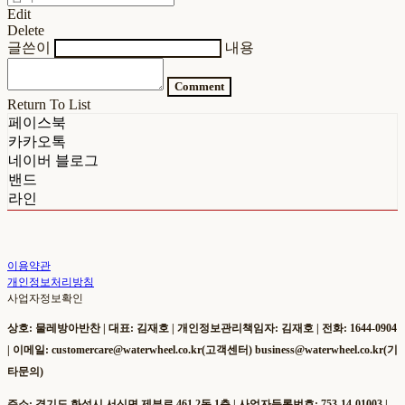
Edit
Delete
글쓴이
내용
Comment
Return To List
페이스북
카카오톡
네이버 블로그
밴드
라인
이용약관
개인정보처리방침
사업자정보확인
상호: 물레방아반찬 | 대표: 김재호 | 개인정보관리책임자: 김재호 | 전화: 1644-0904
| 이메일: customercare@waterwheel.co.kr(고객센터) business@waterwheel.co.kr(기
타문의)
주소: 경기도 화성시 서신면 제부로 461 2동 1층 | 사업자등록번호:
753-14-01003
|