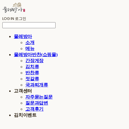
LOG IN
로그인
물레방아
소개
메뉴
물레방아반찬(쇼핑몰)
간장게장
김치류
반찬류
젓갈류
국과찌개류
고객센터
자주묻는질문
질문과답변
고객후기
김치이벤트