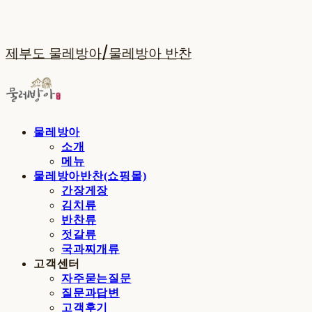
제부도 물레방아/물레방아 반찬
물레방아
소개
메뉴
물레방아반찬(쇼핑몰)
간장게장
김치류
반찬류
젓갈류
국과찌개류
고객센터
자주묻는질문
질문과답변
고객후기