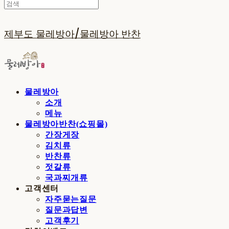
제부도 물레방아/물레방아 반찬
물레방아
소개
메뉴
물레방아반찬(쇼핑몰)
간장게장
김치류
반찬류
젓갈류
국과찌개류
고객센터
자주묻는질문
질문과답변
고객후기