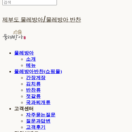
제부도 물레방아/물레방아 반찬
물레방아
소개
메뉴
물레방아반찬(쇼핑몰)
간장게장
김치류
반찬류
젓갈류
국과찌개류
고객센터
자주묻는질문
질문과답변
고객후기