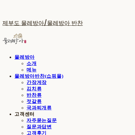
제부도 물레방아/물레방아 반찬
물레방아
소개
메뉴
물레방아반찬(쇼핑몰)
간장게장
김치류
반찬류
젓갈류
국과찌개류
고객센터
자주묻는질문
질문과답변
고객후기