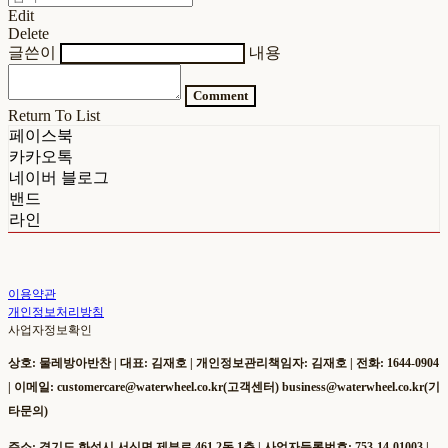
Edit
Delete
글쓴이
내용
Comment
Return To List
페이스북
카카오톡
네이버 블로그
밴드
라인
이용약관
개인정보처리방침
사업자정보확인
상호: 물레방아반찬 | 대표: 김재호 | 개인정보관리책임자: 김재호 | 전화: 1644-0904
| 이메일: customercare@waterwheel.co.kr(고객센터) business@waterwheel.co.kr(기
타문의)
주소: 경기도 화성시 서신면 제부로 461 2동 1층 | 사업자등록번호:
753-14-01003
|