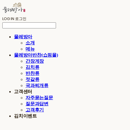
LOG IN
로그인
물레방아
소개
메뉴
물레방아반찬(쇼핑몰)
간장게장
김치류
반찬류
젓갈류
국과찌개류
고객센터
자주묻는질문
질문과답변
고객후기
김치이벤트