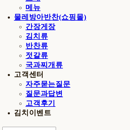
메뉴
물레방아반찬(쇼핑몰)
간장게장
김치류
반찬류
젓갈류
국과찌개류
고객센터
자주묻는질문
질문과답변
고객후기
김치이벤트