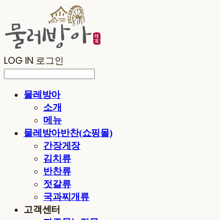
LOG IN
로그인
물레방아
소개
메뉴
물레방아반찬(쇼핑몰)
간장게장
김치류
반찬류
젓갈류
국과찌개류
고객센터