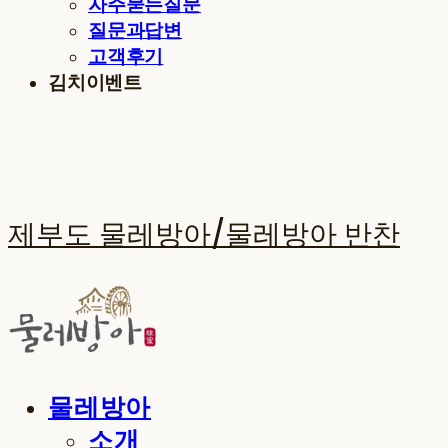
자주묻는질문
질문과답변
고객후기
김치이벤트
제부도 물레방아/물레방아 반찬
물레방아
소개