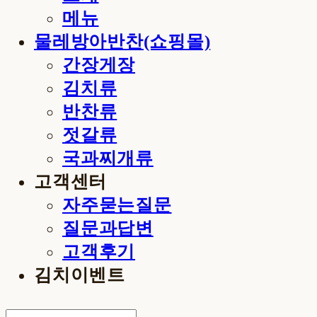
메뉴
물레방아반찬(쇼핑몰)
간장게장
김치류
반찬류
젓갈류
국과찌개류
고객센터
자주묻는질문
질문과답변
고객후기
김치이벤트