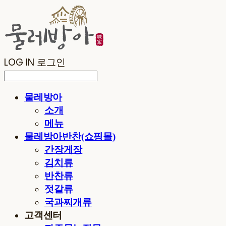
LOG IN
로그인
물레방아
소개
메뉴
물레방아반찬(쇼핑몰)
간장게장
김치류
반찬류
젓갈류
국과찌개류
고객센터