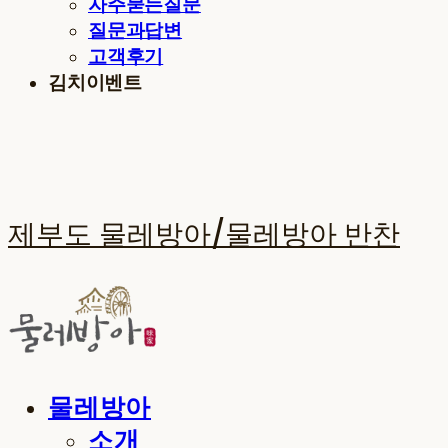
자주묻는질문
질문과답변
고객후기
김치이벤트
제부도 물레방아/물레방아 반찬
물레방아
소개