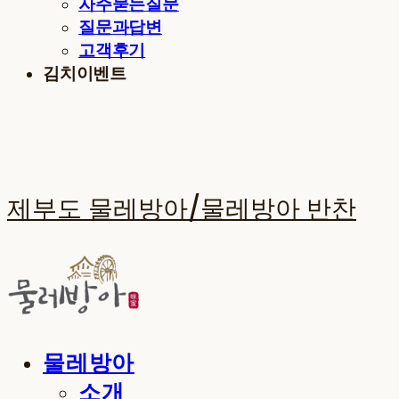
자주묻는질문
질문과답변
고객후기
김치이벤트
제부도 물레방아/물레방아 반찬
물레방아
소개