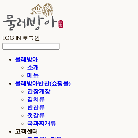
LOG IN
로그인
물레방아
소개
메뉴
물레방아반찬(쇼핑몰)
간장게장
김치류
반찬류
젓갈류
국과찌개류
고객센터