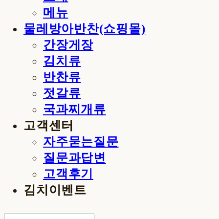
메뉴
물레방아반찬(쇼핑몰)
간장게장
김치류
반찬류
젓갈류
국과찌개류
고객센터
자주묻는질문
질문과답변
고객후기
김치이벤트