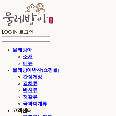
LOG IN
로그인
물레방아
소개
메뉴
물레방아반찬(쇼핑몰)
간장게장
김치류
반찬류
젓갈류
국과찌개류
고객센터