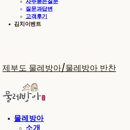
자주묻는질문
질문과답변
고객후기
김치이벤트
제부도 물레방아/물레방아 반찬
물레방아
소개