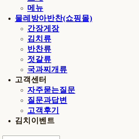
메뉴
물레방아반찬(쇼핑몰)
간장게장
김치류
반찬류
젓갈류
국과찌개류
고객센터
자주묻는질문
질문과답변
고객후기
김치이벤트