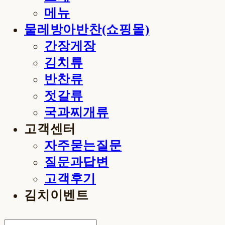
메뉴
물레방아반찬(쇼핑몰)
간장게장
김치류
반찬류
젓갈류
국과찌개류
고객센터
자주묻는질문
질문과답변
고객후기
김치이벤트