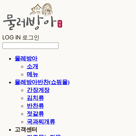
LOG IN
로그인
물레방아
소개
메뉴
물레방아반찬(쇼핑몰)
간장게장
김치류
반찬류
젓갈류
국과찌개류
고객센터