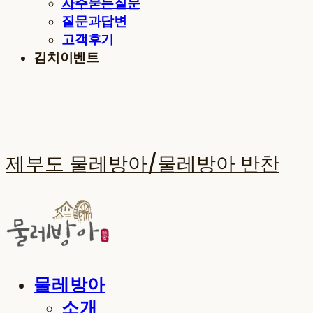
자주묻는질문
질문과답변
고객후기
김치이벤트
제부도 물레방아/물레방아 반찬
물레방아
소개