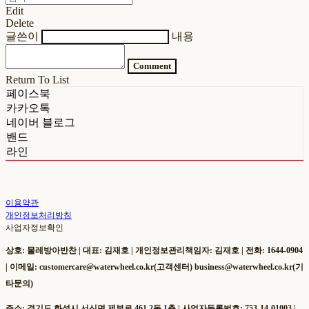
Edit
Delete
글쓴이
내용
Comment
Return To List
페이스북
카카오톡
네이버 블로그
밴드
라인
이용약관
개인정보처리방침
사업자정보확인
상호: 물레방아반찬 | 대표: 김재호 | 개인정보관리책임자: 김재호 | 전화: 1644-0904
| 이메일: customercare@waterwheel.co.kr(고객센터) business@waterwheel.co.kr(기
타문의)
주소: 경기도 화성시 서신면 제부로 461 2동 1층 | 사업자등록번호:
753-14-01003
|