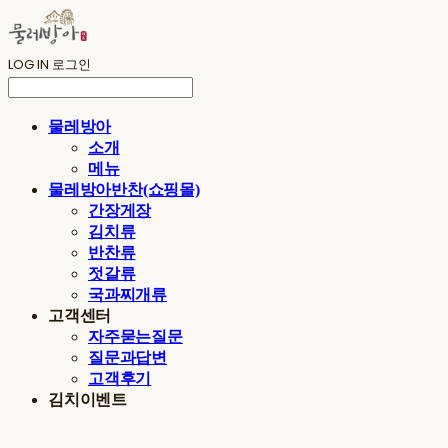
LOG IN
로그인
물레방아
소개
메뉴
물레방아반찬(쇼핑몰)
간장게장
김치류
반찬류
젓갈류
국과찌개류
고객센터
자주묻는질문
질문과답변
고객후기
김치이벤트