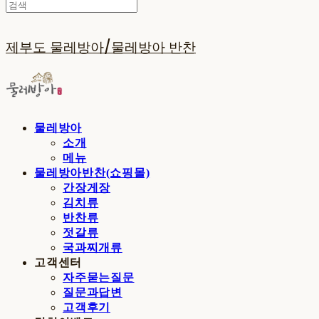
제부도 물레방아/물레방아 반찬
물레방아
소개
메뉴
물레방아반찬(쇼핑몰)
간장게장
김치류
반찬류
젓갈류
국과찌개류
고객센터
자주묻는질문
질문과답변
고객후기