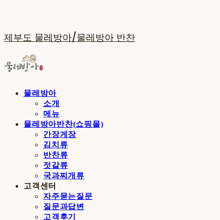
제부도 물레방아/물레방아 반찬
물레방아
소개
메뉴
물레방아반찬(쇼핑몰)
간장게장
김치류
반찬류
젓갈류
국과찌개류
고객센터
자주묻는질문
질문과답변
고객후기