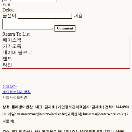
Edit
Delete
글쓴이
내용
Comment
Return To List
페이스북
카카오톡
네이버 블로그
밴드
라인
이용약관
개인정보처리방침
사업자정보확인
상호: 물레방아반찬 | 대표: 김재호 | 개인정보관리책임자: 김재호 | 전화: 1644-0904
| 이메일: customercare@waterwheel.co.kr(고객센터) business@waterwheel.co.kr(기
타문의)
주소: 경기도 화성시 서신면 제부로 461 2동 1층 | 사업자등록번호:
753-14-01003
|