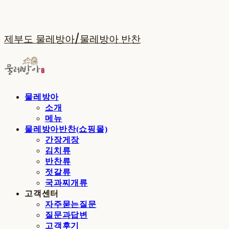
제부도 물레방아/물레방아 반찬
물레방아
소개
메뉴
물레방아반찬(쇼핑몰)
간장게장
김치류
반찬류
젓갈류
국과찌개류
고객센터
자주묻는질문
질문과답변
고객후기