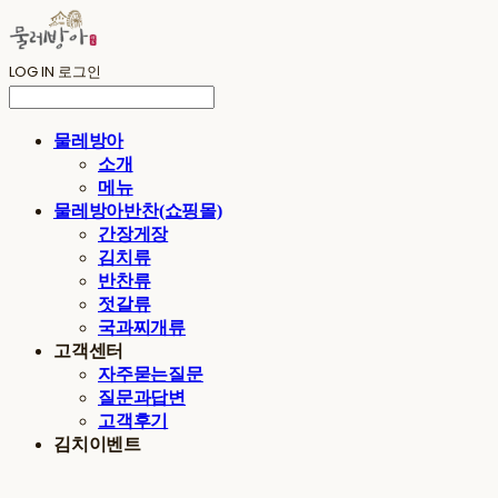
LOG IN
로그인
물레방아
소개
메뉴
물레방아반찬(쇼핑몰)
간장게장
김치류
반찬류
젓갈류
국과찌개류
고객센터
자주묻는질문
질문과답변
고객후기
김치이벤트