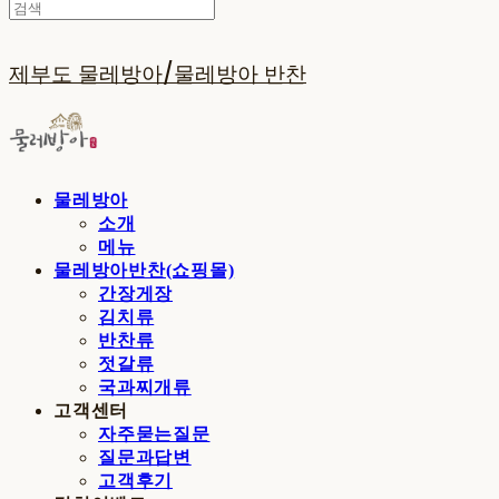
제부도 물레방아/물레방아 반찬
물레방아
소개
메뉴
물레방아반찬(쇼핑몰)
간장게장
김치류
반찬류
젓갈류
국과찌개류
고객센터
자주묻는질문
질문과답변
고객후기