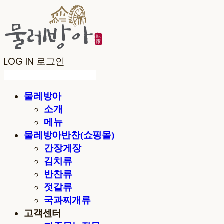
LOG IN
로그인
물레방아
소개
메뉴
물레방아반찬(쇼핑몰)
간장게장
김치류
반찬류
젓갈류
국과찌개류
고객센터