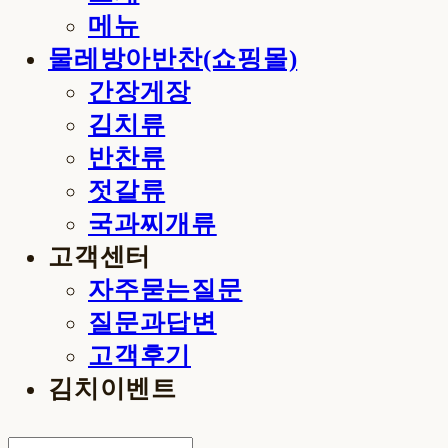
메뉴
물레방아반찬(쇼핑몰)
간장게장
김치류
반찬류
젓갈류
국과찌개류
고객센터
자주묻는질문
질문과답변
고객후기
김치이벤트