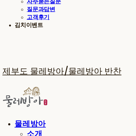
자주묻는질문
질문과답변
고객후기
김치이벤트
제부도 물레방아/물레방아 반찬
물레방아
소개