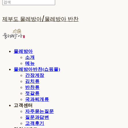
제부도 물레방아/물레방아 반찬
물레방아
소개
메뉴
물레방아반찬(쇼핑몰)
간장게장
김치류
반찬류
젓갈류
국과찌개류
고객센터
자주묻는질문
질문과답변
고객후기