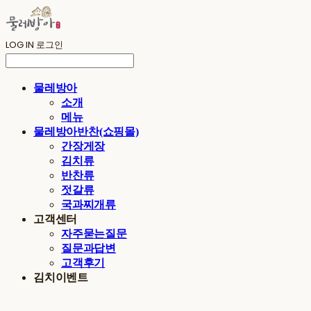
LOG IN
로그인
물레방아
소개
메뉴
물레방아반찬(쇼핑몰)
간장게장
김치류
반찬류
젓갈류
국과찌개류
고객센터
자주묻는질문
질문과답변
고객후기
김치이벤트