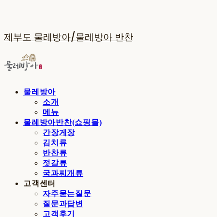
제부도 물레방아/물레방아 반찬
물레방아
소개
메뉴
물레방아반찬(쇼핑몰)
간장게장
김치류
반찬류
젓갈류
국과찌개류
고객센터
자주묻는질문
질문과답변
고객후기