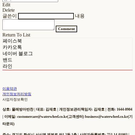
Edit
Delete
글쓴이
내용
Comment
Return To List
페이스북
카카오톡
네이버 블로그
밴드
라인
이용약관
개인정보처리방침
사업자정보확인
상호: 물레방아반찬 | 대표: 김재호 | 개인정보관리책임자: 김재호 | 전화: 1644-0904
| 이메일: customercare@waterwheel.co.kr(고객센터) business@waterwheel.co.kr(기
타문의)
주소: 경기도 화성시 서신면 제부로 461 2동 1층 | 사업자등록번호:
753-14-01003
|