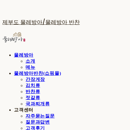
제부도 물레방아/물레방아 반찬
물레방아
소개
메뉴
물레방아반찬(쇼핑몰)
간장게장
김치류
반찬류
젓갈류
국과찌개류
고객센터
자주묻는질문
질문과답변
고객후기