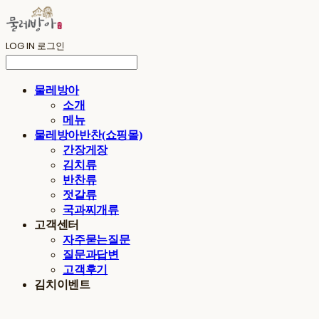
LOG IN
로그인
물레방아
소개
메뉴
물레방아반찬(쇼핑몰)
간장게장
김치류
반찬류
젓갈류
국과찌개류
고객센터
자주묻는질문
질문과답변
고객후기
김치이벤트