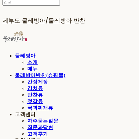
제부도 물레방아/물레방아 반찬
물레방아
소개
메뉴
물레방아반찬(쇼핑몰)
간장게장
김치류
반찬류
젓갈류
국과찌개류
고객센터
자주묻는질문
질문과답변
고객후기