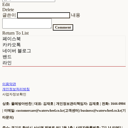
Edit
Delete
글쓴이
내용
Comment
Return To List
페이스북
카카오톡
네이버 블로그
밴드
라인
이용약관
개인정보처리방침
사업자정보확인
상호: 물레방아반찬 | 대표: 김재호 | 개인정보관리책임자: 김재호 | 전화: 1644-0904
| 이메일: customercare@waterwheel.co.kr(고객센터) business@waterwheel.co.kr(기
타문의)
주소: 경기도 화성시 서신면 제부로 461 2동 1층 | 사업자등록번호:
753-14-01003
|