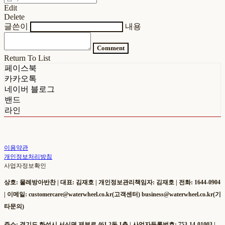
Edit
Delete
글쓴이
내용
Comment
Return To List
페이스북
카카오톡
네이버 블로그
밴드
라인
이용약관
개인정보처리방침
사업자정보확인
상호: 물레방아반찬 | 대표: 김재호 | 개인정보관리책임자: 김재호 | 전화: 1644-0904
| 이메일: customercare@waterwheel.co.kr(고객센터) business@waterwheel.co.kr(기
타문의)
주소: 경기도 화성시 서신면 제부로 461 2동 1층 | 사업자등록번호:
753-14-01003
|