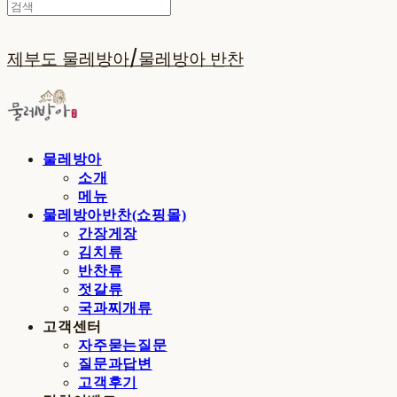
제부도 물레방아/물레방아 반찬
물레방아
소개
메뉴
물레방아반찬(쇼핑몰)
간장게장
김치류
반찬류
젓갈류
국과찌개류
고객센터
자주묻는질문
질문과답변
고객후기