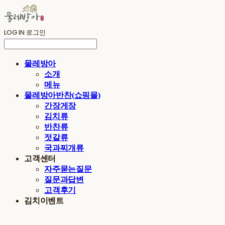
LOG IN
로그인
물레방아
소개
메뉴
물레방아반찬(쇼핑몰)
간장게장
김치류
반찬류
젓갈류
국과찌개류
고객센터
자주묻는질문
질문과답변
고객후기
김치이벤트