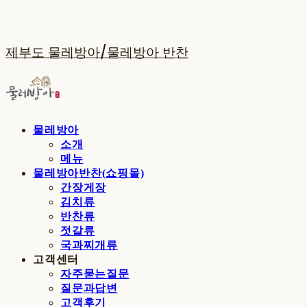
제부도 물레방아/물레방아 반찬
물레방아
소개
메뉴
물레방아반찬(쇼핑몰)
간장게장
김치류
반찬류
젓갈류
국과찌개류
고객센터
자주묻는질문
질문과답변
고객후기