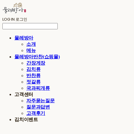
LOG IN
로그인
물레방아
소개
메뉴
물레방아반찬(쇼핑몰)
간장게장
김치류
반찬류
젓갈류
국과찌개류
고객센터
자주묻는질문
질문과답변
고객후기
김치이벤트