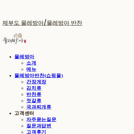
제부도 물레방아/물레방아 반찬
물레방아
소개
메뉴
물레방아반찬(쇼핑몰)
간장게장
김치류
반찬류
젓갈류
국과찌개류
고객센터
자주묻는질문
질문과답변
고객후기