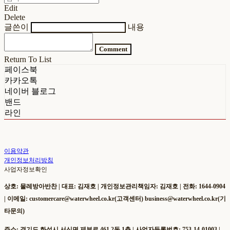
Edit
Delete
글쓴이
내용
Comment
Return To List
페이스북
카카오톡
네이버 블로그
밴드
라인
이용약관
개인정보처리방침
사업자정보확인
상호: 물레방아반찬 | 대표: 김재호 | 개인정보관리책임자: 김재호 | 전화: 1644-0904
| 이메일: customercare@waterwheel.co.kr(고객센터) business@waterwheel.co.kr(기
타문의)
주소: 경기도 화성시 서신면 제부로 461 2동 1층 | 사업자등록번호:
753-14-01003
|