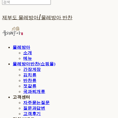
제부도 물레방아/물레방아 반찬
물레방아
소개
메뉴
물레방아반찬(쇼핑몰)
간장게장
김치류
반찬류
젓갈류
국과찌개류
고객센터
자주묻는질문
질문과답변
고객후기