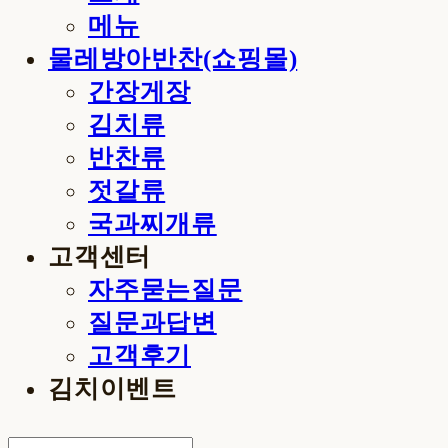
메뉴
물레방아반찬(쇼핑몰)
간장게장
김치류
반찬류
젓갈류
국과찌개류
고객센터
자주묻는질문
질문과답변
고객후기
김치이벤트