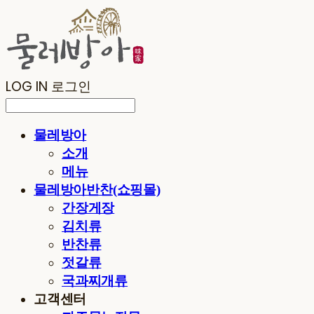
LOG IN
로그인
물레방아
소개
메뉴
물레방아반찬(쇼핑몰)
간장게장
김치류
반찬류
젓갈류
국과찌개류
고객센터