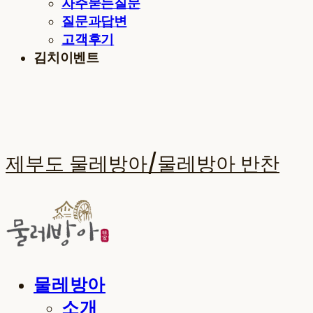
자주묻는질문
질문과답변
고객후기
김치이벤트
제부도 물레방아/물레방아 반찬
물레방아
소개