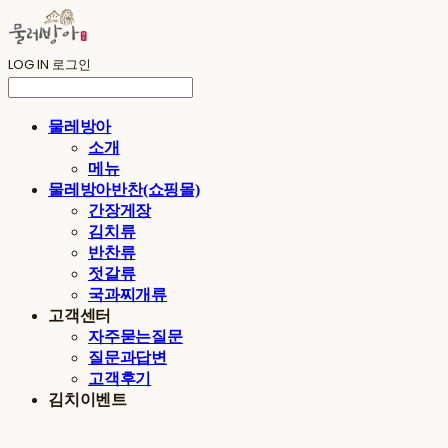
LOG IN
로그인
물레방아
소개
메뉴
물레방아반찬(쇼핑몰)
간장게장
김치류
반찬류
젓갈류
국과찌개류
고객센터
자주묻는질문
질문과답변
고객후기
김치이벤트