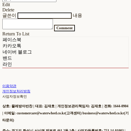
Edit
Delete
글쓴이
내용
Comment
Return To List
페이스북
카카오톡
네이버 블로그
밴드
라인
이용약관
개인정보처리방침
사업자정보확인
상호: 물레방아반찬 | 대표: 김재호 | 개인정보관리책임자: 김재호 | 전화: 1644-0904
| 이메일: customercare@waterwheel.co.kr(고객센터) business@waterwheel.co.kr(기
타문의)
주소: 경기도 화성시 서신면 제부로 461 2동 1층 | 사업자등록번호:
753-14-01003
|