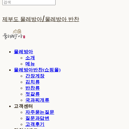
제부도 물레방아/물레방아 반찬
물레방아
소개
메뉴
물레방아반찬(쇼핑몰)
간장게장
김치류
반찬류
젓갈류
국과찌개류
고객센터
자주묻는질문
질문과답변
고객후기