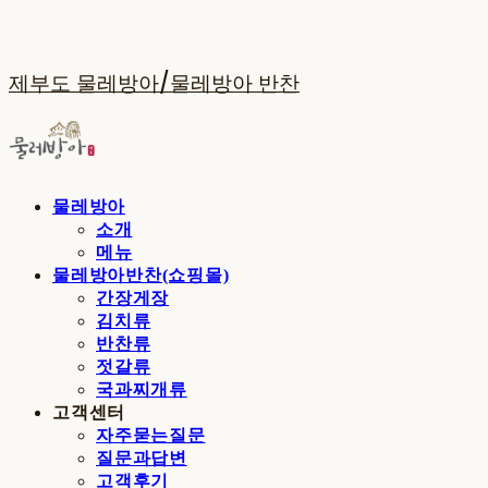
제부도 물레방아/물레방아 반찬
물레방아
소개
메뉴
물레방아반찬(쇼핑몰)
간장게장
김치류
반찬류
젓갈류
국과찌개류
고객센터
자주묻는질문
질문과답변
고객후기