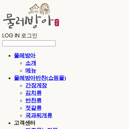
LOG IN
로그인
물레방아
소개
메뉴
물레방아반찬(쇼핑몰)
간장게장
김치류
반찬류
젓갈류
국과찌개류
고객센터