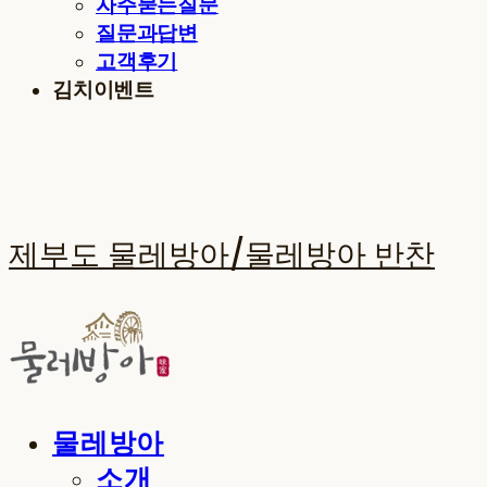
자주묻는질문
질문과답변
고객후기
김치이벤트
제부도 물레방아/물레방아 반찬
물레방아
소개