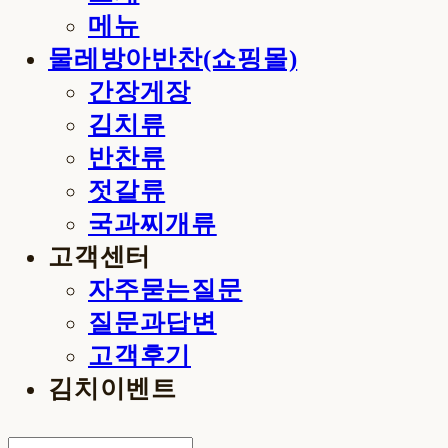
메뉴
물레방아반찬(쇼핑몰)
간장게장
김치류
반찬류
젓갈류
국과찌개류
고객센터
자주묻는질문
질문과답변
고객후기
김치이벤트