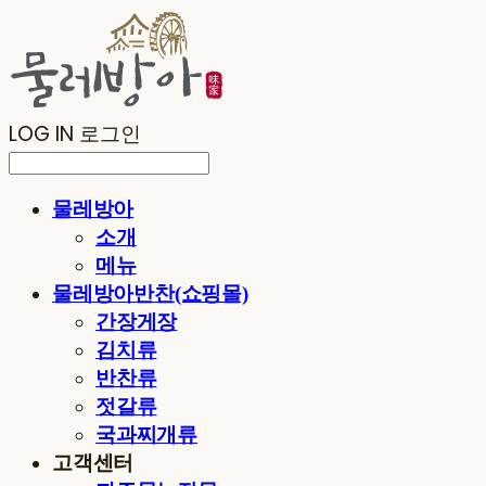
LOG IN
로그인
물레방아
소개
메뉴
물레방아반찬(쇼핑몰)
간장게장
김치류
반찬류
젓갈류
국과찌개류
고객센터