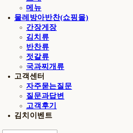
메뉴
물레방아반찬(쇼핑몰)
간장게장
김치류
반찬류
젓갈류
국과찌개류
고객센터
자주묻는질문
질문과답변
고객후기
김치이벤트