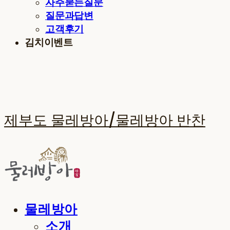
자주묻는질문
질문과답변
고객후기
김치이벤트
제부도 물레방아/물레방아 반찬
물레방아
소개