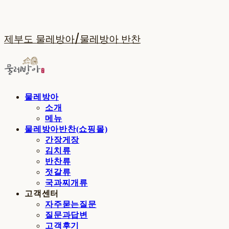
제부도 물레방아/물레방아 반찬
물레방아
소개
메뉴
물레방아반찬(쇼핑몰)
간장게장
김치류
반찬류
젓갈류
국과찌개류
고객센터
자주묻는질문
질문과답변
고객후기