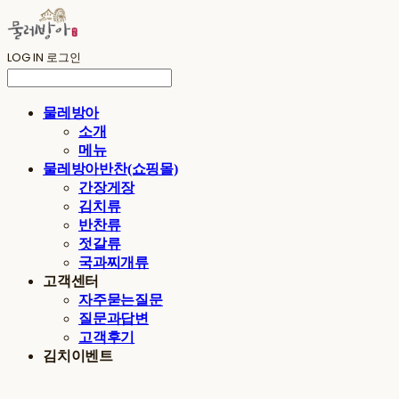
LOG IN
로그인
물레방아
소개
메뉴
물레방아반찬(쇼핑몰)
간장게장
김치류
반찬류
젓갈류
국과찌개류
고객센터
자주묻는질문
질문과답변
고객후기
김치이벤트