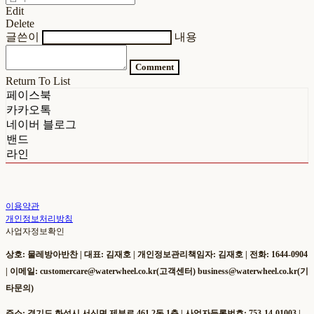
Edit
Delete
글쓴이
내용
Comment
Return To List
페이스북
카카오톡
네이버 블로그
밴드
라인
이용약관
개인정보처리방침
사업자정보확인
상호: 물레방아반찬 | 대표: 김재호 | 개인정보관리책임자: 김재호 | 전화: 1644-0904
| 이메일: customercare@waterwheel.co.kr(고객센터) business@waterwheel.co.kr(기
타문의)
주소: 경기도 화성시 서신면 제부로 461 2동 1층 | 사업자등록번호:
753-14-01003
|