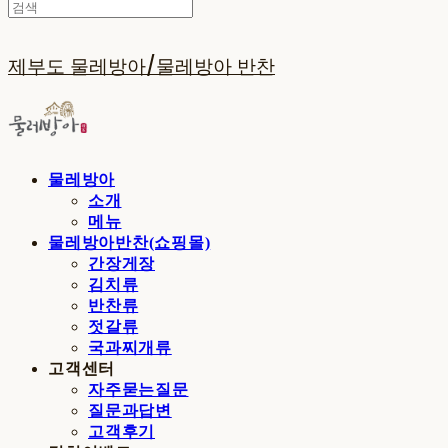
제부도 물레방아/물레방아 반찬
물레방아
소개
메뉴
물레방아반찬(쇼핑몰)
간장게장
김치류
반찬류
젓갈류
국과찌개류
고객센터
자주묻는질문
질문과답변
고객후기