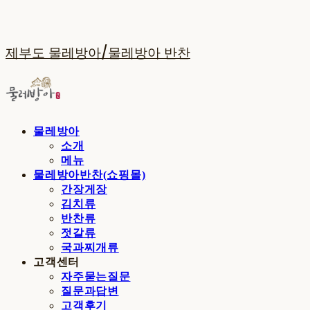
제부도 물레방아/물레방아 반찬
물레방아
소개
메뉴
물레방아반찬(쇼핑몰)
간장게장
김치류
반찬류
젓갈류
국과찌개류
고객센터
자주묻는질문
질문과답변
고객후기