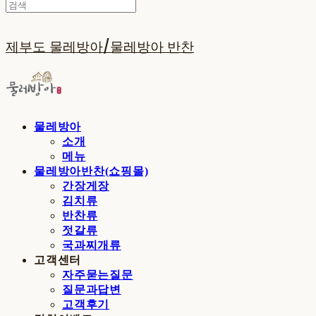
제부도 물레방아/물레방아 반찬
물레방아
소개
메뉴
물레방아반찬(쇼핑몰)
간장게장
김치류
반찬류
젓갈류
국과찌개류
고객센터
자주묻는질문
질문과답변
고객후기