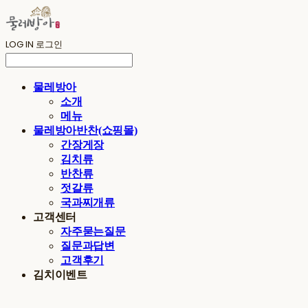
LOG IN
로그인
물레방아
소개
메뉴
물레방아반찬(쇼핑몰)
간장게장
김치류
반찬류
젓갈류
국과찌개류
고객센터
자주묻는질문
질문과답변
고객후기
김치이벤트