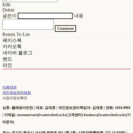
Edit
Delete
글쓴이
내용
Comment
Return To List
페이스북
카카오톡
네이버 블로그
밴드
라인
이용약관
개인정보처리방침
사업자정보확인
상호: 물레방아반찬 | 대표: 김재호 | 개인정보관리책임자: 김재호 | 전화: 1644-0904
| 이메일: customercare@waterwheel.co.kr(고객센터) business@waterwheel.co.kr(기
타문의)
주소: 경기도 화성시 서신면 제부로 461 2동 1층 | 사업자등록번호:
753-14-01003
|