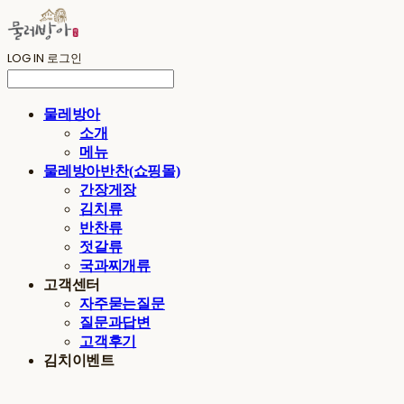
LOG IN
로그인
물레방아
소개
메뉴
물레방아반찬(쇼핑몰)
간장게장
김치류
반찬류
젓갈류
국과찌개류
고객센터
자주묻는질문
질문과답변
고객후기
김치이벤트