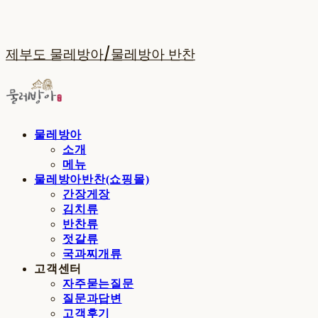
제부도 물레방아/물레방아 반찬
물레방아
소개
메뉴
물레방아반찬(쇼핑몰)
간장게장
김치류
반찬류
젓갈류
국과찌개류
고객센터
자주묻는질문
질문과답변
고객후기