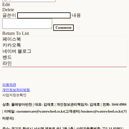
Edit
Delete
글쓴이
내용
Comment
Return To List
페이스북
카카오톡
네이버 블로그
밴드
라인
이용약관
개인정보처리방침
사업자정보확인
상호: 물레방아반찬 | 대표: 김재호 | 개인정보관리책임자: 김재호 | 전화: 1644-0904
| 이메일: customercare@waterwheel.co.kr(고객센터) business@waterwheel.co.kr(기
타문의)
주소: 경기도 화성시 서신면 제부로 461 2동 1층 | 사업자등록번호:
753-14-01003
|