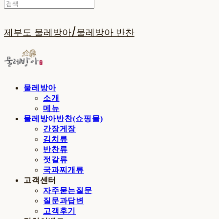
제부도 물레방아/물레방아 반찬
물레방아
소개
메뉴
물레방아반찬(쇼핑몰)
간장게장
김치류
반찬류
젓갈류
국과찌개류
고객센터
자주묻는질문
질문과답변
고객후기