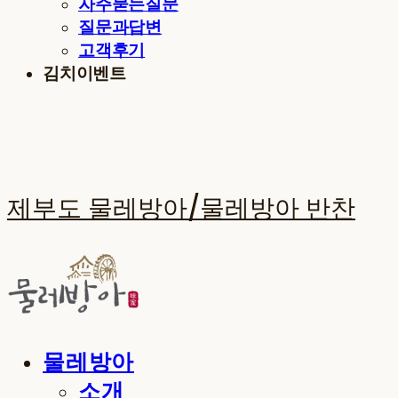
자주묻는질문
질문과답변
고객후기
김치이벤트
제부도 물레방아/물레방아 반찬
물레방아
소개