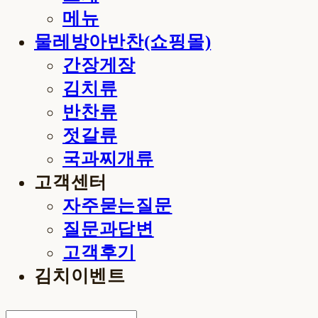
메뉴
물레방아반찬(쇼핑몰)
간장게장
김치류
반찬류
젓갈류
국과찌개류
고객센터
자주묻는질문
질문과답변
고객후기
김치이벤트