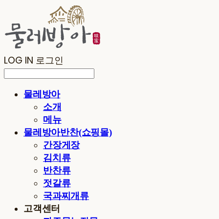
LOG IN
로그인
물레방아
소개
메뉴
물레방아반찬(쇼핑몰)
간장게장
김치류
반찬류
젓갈류
국과찌개류
고객센터