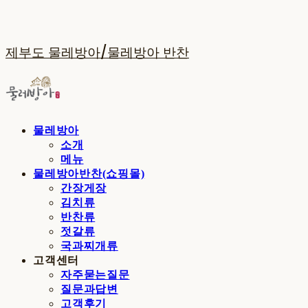
제부도 물레방아/물레방아 반찬
물레방아
소개
메뉴
물레방아반찬(쇼핑몰)
간장게장
김치류
반찬류
젓갈류
국과찌개류
고객센터
자주묻는질문
질문과답변
고객후기