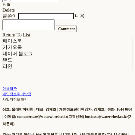
Edit
Delete
글쓴이
내용
Comment
Return To List
페이스북
카카오톡
네이버 블로그
밴드
라인
이용약관
개인정보처리방침
사업자정보확인
상호: 물레방아반찬 | 대표: 김재호 | 개인정보관리책임자: 김재호 | 전화: 1644-0904
| 이메일: customercare@waterwheel.co.kr(고객센터) business@waterwheel.co.kr(기
타문의)
주소: 경기도 화성시 서신면 제부로 461 2동 1층 | 사업자등록번호:
753-14-01003
|