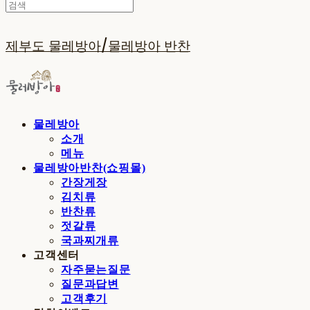
제부도 물레방아/물레방아 반찬
물레방아
소개
메뉴
물레방아반찬(쇼핑몰)
간장게장
김치류
반찬류
젓갈류
국과찌개류
고객센터
자주묻는질문
질문과답변
고객후기