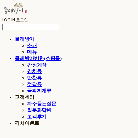
LOG IN
로그인
물레방아
소개
메뉴
물레방아반찬(쇼핑몰)
간장게장
김치류
반찬류
젓갈류
국과찌개류
고객센터
자주묻는질문
질문과답변
고객후기
김치이벤트