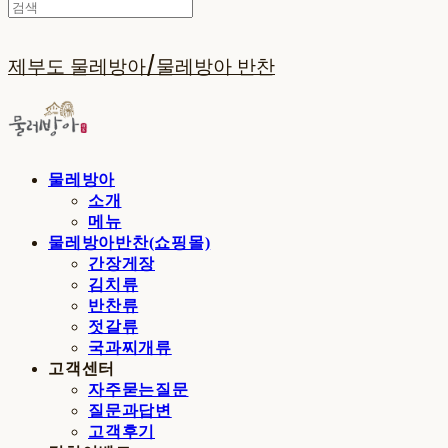
제부도 물레방아/물레방아 반찬
물레방아
소개
메뉴
물레방아반찬(쇼핑몰)
간장게장
김치류
반찬류
젓갈류
국과찌개류
고객센터
자주묻는질문
질문과답변
고객후기