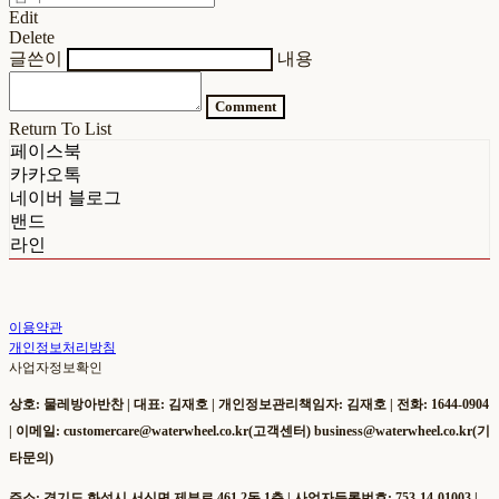
Edit
Delete
글쓴이
내용
Comment
Return To List
페이스북
카카오톡
네이버 블로그
밴드
라인
이용약관
개인정보처리방침
사업자정보확인
상호: 물레방아반찬 | 대표: 김재호 | 개인정보관리책임자: 김재호 | 전화: 1644-0904
| 이메일: customercare@waterwheel.co.kr(고객센터) business@waterwheel.co.kr(기
타문의)
주소: 경기도 화성시 서신면 제부로 461 2동 1층 | 사업자등록번호:
753-14-01003
|