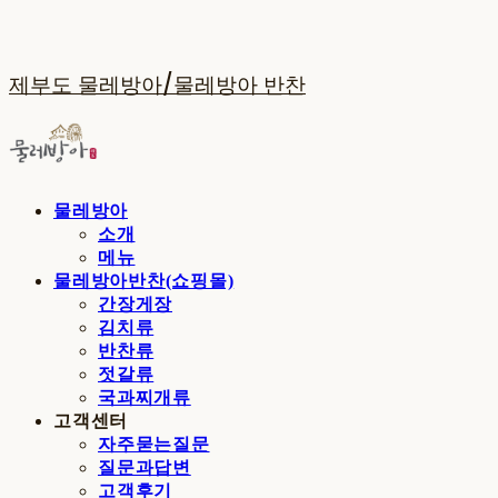
제부도 물레방아/물레방아 반찬
물레방아
소개
메뉴
물레방아반찬(쇼핑몰)
간장게장
김치류
반찬류
젓갈류
국과찌개류
고객센터
자주묻는질문
질문과답변
고객후기