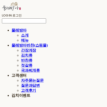
LOG IN
로그인
물레방아
소개
메뉴
물레방아반찬(쇼핑몰)
간장게장
김치류
반찬류
젓갈류
국과찌개류
고객센터
자주묻는질문
질문과답변
고객후기
김치이벤트