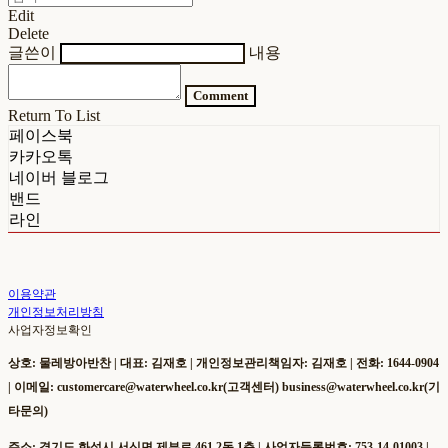
Edit
Delete
글쓴이
내용
Comment
Return To List
페이스북
카카오톡
네이버 블로그
밴드
라인
이용약관
개인정보처리방침
사업자정보확인
상호: 물레방아반찬 | 대표: 김재호 | 개인정보관리책임자: 김재호 | 전화: 1644-0904
| 이메일: customercare@waterwheel.co.kr(고객센터) business@waterwheel.co.kr(기
타문의)
주소: 경기도 화성시 서신면 제부로 461 2동 1층 | 사업자등록번호:
753-14-01003
|