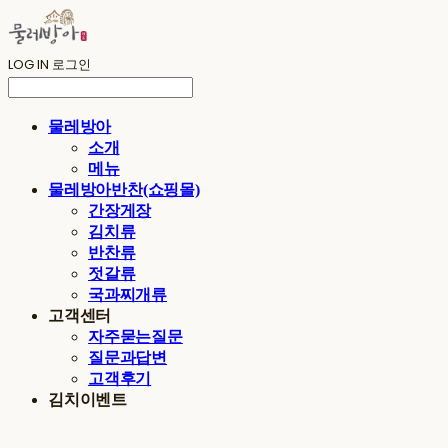
LOG IN
로그인
물레방아
소개
메뉴
물레방아반찬(쇼핑몰)
간장게장
김치류
반찬류
젓갈류
국과찌개류
고객센터
자주묻는질문
질문과답변
고객후기
김치이벤트