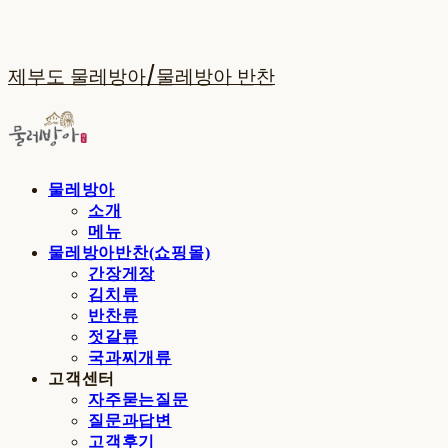
제부도 물레방아/물레방아 반찬
물레방아
소개
메뉴
물레방아반찬(쇼핑몰)
간장게장
김치류
반찬류
젓갈류
국과찌개류
고객센터
자주묻는질문
질문과답변
고객후기