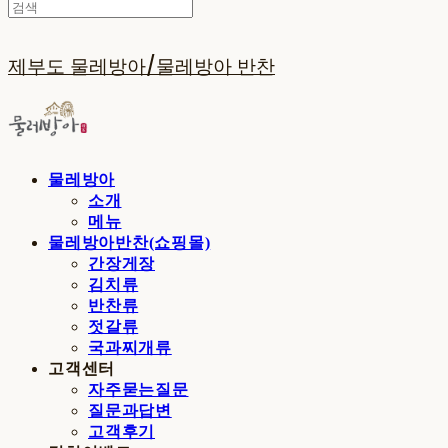
제부도 물레방아/물레방아 반찬
물레방아
소개
메뉴
물레방아반찬(쇼핑몰)
간장게장
김치류
반찬류
젓갈류
국과찌개류
고객센터
자주묻는질문
질문과답변
고객후기