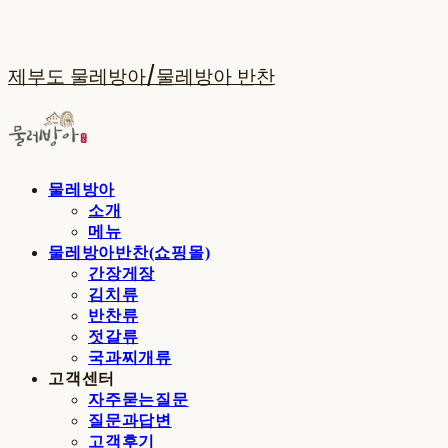
제부도 물레방아/물레방아 반찬
물레방아
소개
메뉴
물레방아반찬(쇼핑몰)
간장게장
김치류
반찬류
젓갈류
국과찌개류
고객센터
자주묻는질문
질문과답변
고객후기