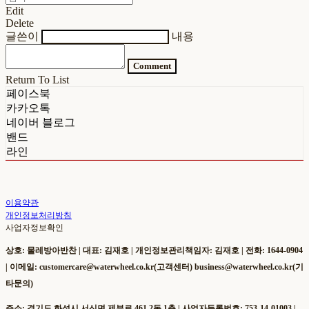
Edit
Delete
글쓴이
내용
Comment
Return To List
페이스북
카카오톡
네이버 블로그
밴드
라인
이용약관
개인정보처리방침
사업자정보확인
상호: 물레방아반찬 | 대표: 김재호 | 개인정보관리책임자: 김재호 | 전화: 1644-0904
| 이메일: customercare@waterwheel.co.kr(고객센터) business@waterwheel.co.kr(기
타문의)
주소: 경기도 화성시 서신면 제부로 461 2동 1층 | 사업자등록번호:
753-14-01003
|