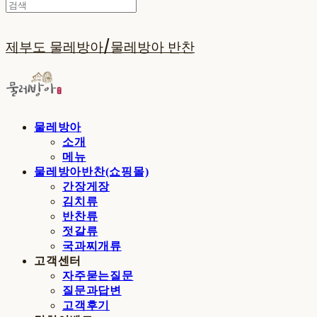
제부도 물레방아/물레방아 반찬
물레방아
소개
메뉴
물레방아반찬(쇼핑몰)
간장게장
김치류
반찬류
젓갈류
국과찌개류
고객센터
자주묻는질문
질문과답변
고객후기