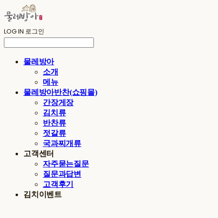
LOG IN
로그인
물레방아
소개
메뉴
물레방아반찬(쇼핑몰)
간장게장
김치류
반찬류
젓갈류
국과찌개류
고객센터
자주묻는질문
질문과답변
고객후기
김치이벤트