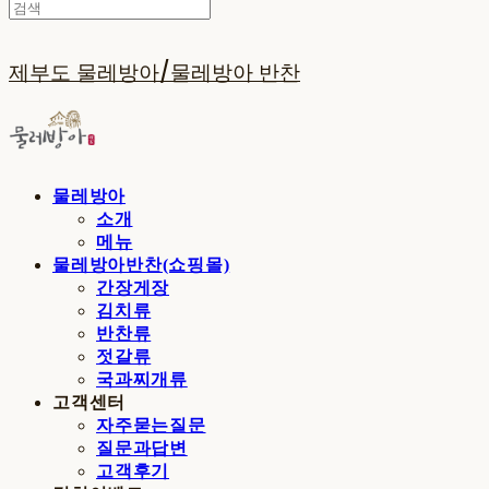
제부도 물레방아/물레방아 반찬
물레방아
소개
메뉴
물레방아반찬(쇼핑몰)
간장게장
김치류
반찬류
젓갈류
국과찌개류
고객센터
자주묻는질문
질문과답변
고객후기