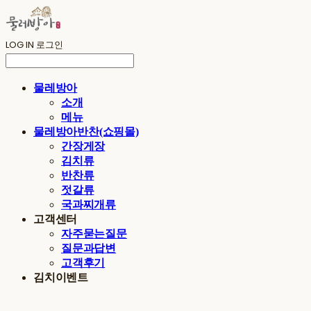
LOG IN
로그인
물레방아
소개
메뉴
물레방아반찬(쇼핑몰)
간장게장
김치류
반찬류
젓갈류
국과찌개류
고객센터
자주묻는질문
질문과답변
고객후기
김치이벤트