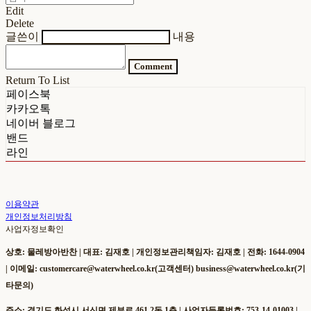
Edit
Delete
글쓴이
내용
Comment
Return To List
페이스북
카카오톡
네이버 블로그
밴드
라인
이용약관
개인정보처리방침
사업자정보확인
상호: 물레방아반찬 | 대표: 김재호 | 개인정보관리책임자: 김재호 | 전화: 1644-0904
| 이메일: customercare@waterwheel.co.kr(고객센터) business@waterwheel.co.kr(기
타문의)
주소: 경기도 화성시 서신면 제부로 461 2동 1층 | 사업자등록번호:
753-14-01003
|