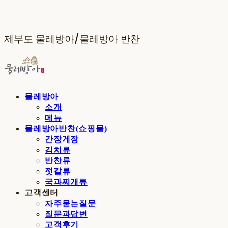
제부도 물레방아/물레방아 반찬
물레방아
소개
메뉴
물레방아반찬(쇼핑몰)
간장게장
김치류
반찬류
젓갈류
국과찌개류
고객센터
자주묻는질문
질문과답변
고객후기