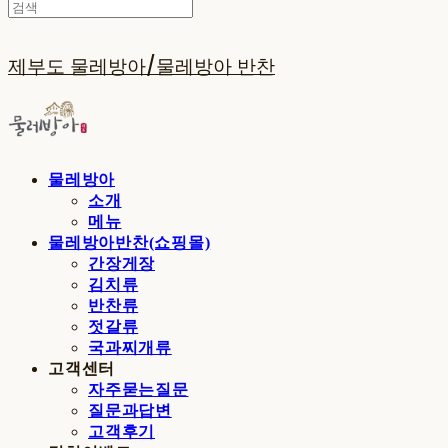
제부도 물레방아/물레방아 반찬
물레방아
소개
메뉴
물레방아반찬(쇼핑몰)
간장게장
김치류
반찬류
젓갈류
국과찌개류
고객센터
자주묻는질문
질문과답변
고객후기