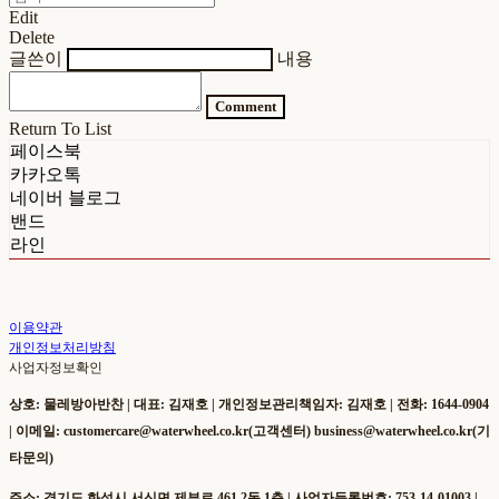
Edit
Delete
글쓴이
내용
Comment
Return To List
페이스북
카카오톡
네이버 블로그
밴드
라인
이용약관
개인정보처리방침
사업자정보확인
상호: 물레방아반찬 | 대표: 김재호 | 개인정보관리책임자: 김재호 | 전화: 1644-0904
| 이메일: customercare@waterwheel.co.kr(고객센터) business@waterwheel.co.kr(기
타문의)
주소: 경기도 화성시 서신면 제부로 461 2동 1층 | 사업자등록번호:
753-14-01003
|