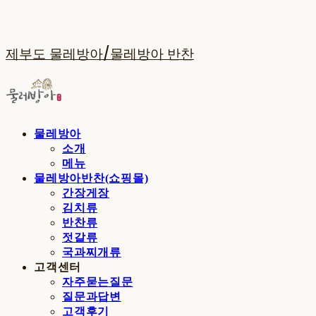
제부도 물레방아/물레방아 반찬
물레방아
소개
메뉴
물레방아반찬(쇼핑몰)
간장게장
김치류
반찬류
젓갈류
국과찌개류
고객센터
자주묻는질문
질문과답변
고객후기