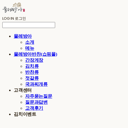
LOG IN
로그인
물레방아
소개
메뉴
물레방아반찬(쇼핑몰)
간장게장
김치류
반찬류
젓갈류
국과찌개류
고객센터
자주묻는질문
질문과답변
고객후기
김치이벤트