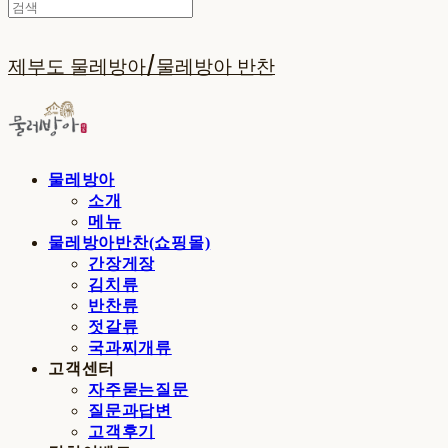
제부도 물레방아/물레방아 반찬
물레방아
소개
메뉴
물레방아반찬(쇼핑몰)
간장게장
김치류
반찬류
젓갈류
국과찌개류
고객센터
자주묻는질문
질문과답변
고객후기