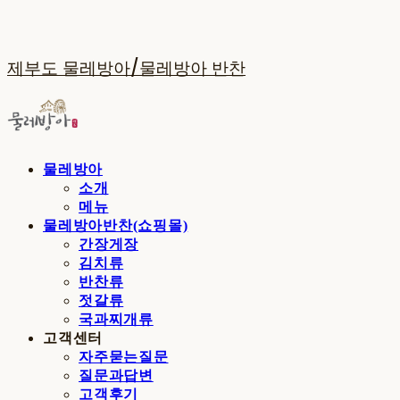
제부도 물레방아/물레방아 반찬
물레방아
소개
메뉴
물레방아반찬(쇼핑몰)
간장게장
김치류
반찬류
젓갈류
국과찌개류
고객센터
자주묻는질문
질문과답변
고객후기