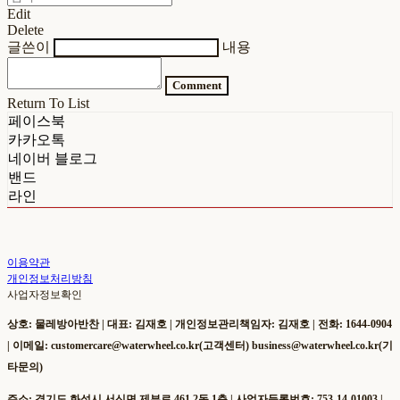
Edit
Delete
글쓴이
내용
Comment
Return To List
페이스북
카카오톡
네이버 블로그
밴드
라인
이용약관
개인정보처리방침
사업자정보확인
상호: 물레방아반찬 | 대표: 김재호 | 개인정보관리책임자: 김재호 | 전화: 1644-0904
| 이메일: customercare@waterwheel.co.kr(고객센터) business@waterwheel.co.kr(기
타문의)
주소: 경기도 화성시 서신면 제부로 461 2동 1층 | 사업자등록번호:
753-14-01003
|