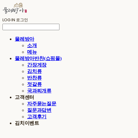
LOG IN
로그인
물레방아
소개
메뉴
물레방아반찬(쇼핑몰)
간장게장
김치류
반찬류
젓갈류
국과찌개류
고객센터
자주묻는질문
질문과답변
고객후기
김치이벤트