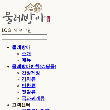
LOG IN
로그인
물레방아
소개
메뉴
물레방아반찬(쇼핑몰)
간장게장
김치류
반찬류
젓갈류
국과찌개류
고객센터