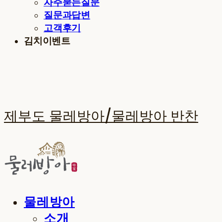
자주묻는질문
질문과답변
고객후기
김치이벤트
제부도 물레방아/물레방아 반찬
물레방아
소개