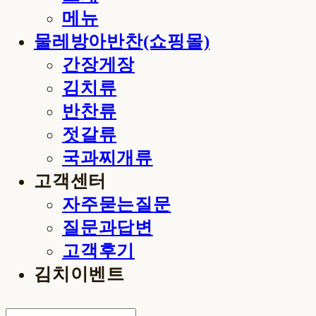
메뉴
물레방아반찬(쇼핑몰)
간장게장
김치류
반찬류
젓갈류
국과찌개류
고객센터
자주묻는질문
질문과답변
고객후기
김치이벤트