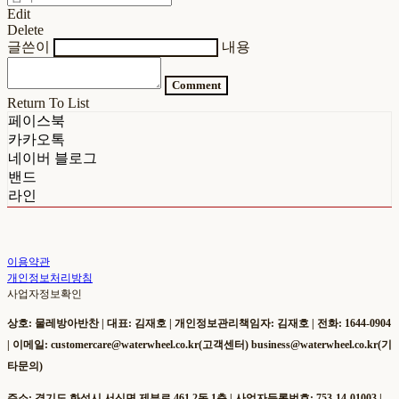
Edit
Delete
글쓴이
내용
Comment
Return To List
페이스북
카카오톡
네이버 블로그
밴드
라인
이용약관
개인정보처리방침
사업자정보확인
상호: 물레방아반찬 | 대표: 김재호 | 개인정보관리책임자: 김재호 | 전화: 1644-0904
| 이메일: customercare@waterwheel.co.kr(고객센터) business@waterwheel.co.kr(기
타문의)
주소: 경기도 화성시 서신면 제부로 461 2동 1층 | 사업자등록번호:
753-14-01003
|