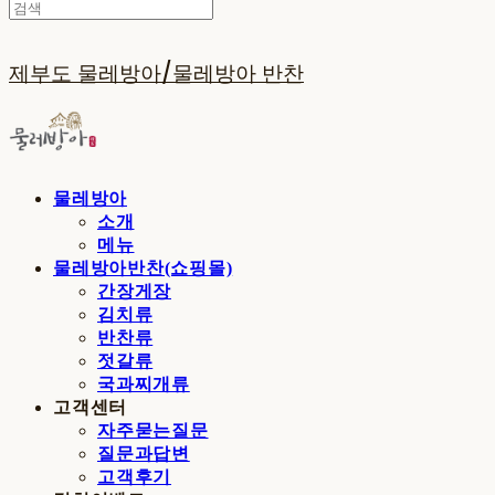
제부도 물레방아/물레방아 반찬
물레방아
소개
메뉴
물레방아반찬(쇼핑몰)
간장게장
김치류
반찬류
젓갈류
국과찌개류
고객센터
자주묻는질문
질문과답변
고객후기