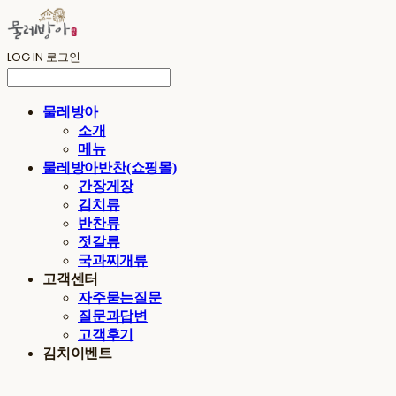
LOG IN
로그인
물레방아
소개
메뉴
물레방아반찬(쇼핑몰)
간장게장
김치류
반찬류
젓갈류
국과찌개류
고객센터
자주묻는질문
질문과답변
고객후기
김치이벤트