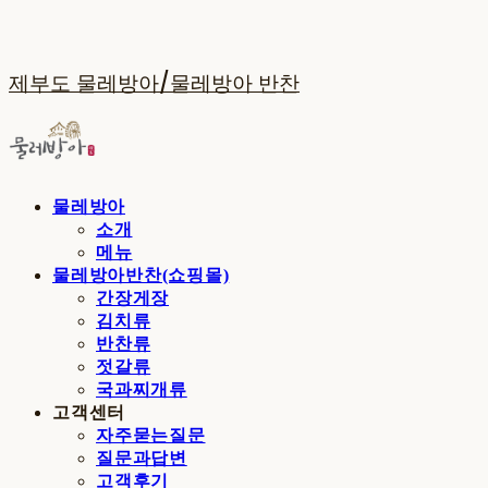
제부도 물레방아/물레방아 반찬
물레방아
소개
메뉴
물레방아반찬(쇼핑몰)
간장게장
김치류
반찬류
젓갈류
국과찌개류
고객센터
자주묻는질문
질문과답변
고객후기