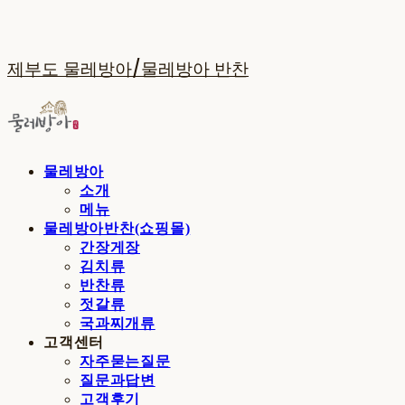
제부도 물레방아/물레방아 반찬
물레방아
소개
메뉴
물레방아반찬(쇼핑몰)
간장게장
김치류
반찬류
젓갈류
국과찌개류
고객센터
자주묻는질문
질문과답변
고객후기