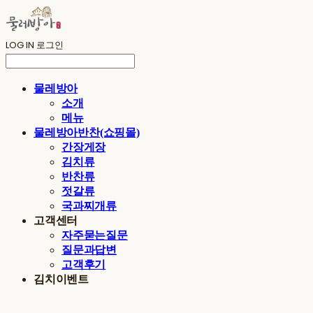
LOG IN
로그인
물레방아
소개
메뉴
물레방아반찬(쇼핑몰)
간장게장
김치류
반찬류
젓갈류
국과찌개류
고객센터
자주묻는질문
질문과답변
고객후기
김치이벤트