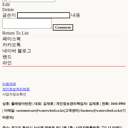
Edit
Delete
글쓴이
내용
Comment
Return To List
페이스북
카카오톡
네이버 블로그
밴드
라인
이용약관
개인정보처리방침
사업자정보확인
상호: 물레방아반찬 | 대표: 김재호 | 개인정보관리책임자: 김재호 | 전화: 1644-0904
| 이메일: customercare@waterwheel.co.kr(고객센터) business@waterwheel.co.kr(기
타문의)
주소: 경기도 화성시 서신면 제부로 461 2동 1층 | 사업자등록번호:
753-14-01003
|