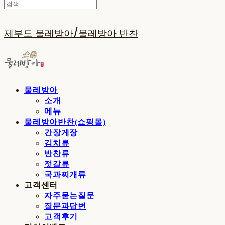
제부도 물레방아/물레방아 반찬
물레방아
소개
메뉴
물레방아반찬(쇼핑몰)
간장게장
김치류
반찬류
젓갈류
국과찌개류
고객센터
자주묻는질문
질문과답변
고객후기