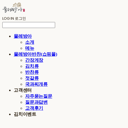
LOG IN
로그인
물레방아
소개
메뉴
물레방아반찬(쇼핑몰)
간장게장
김치류
반찬류
젓갈류
국과찌개류
고객센터
자주묻는질문
질문과답변
고객후기
김치이벤트