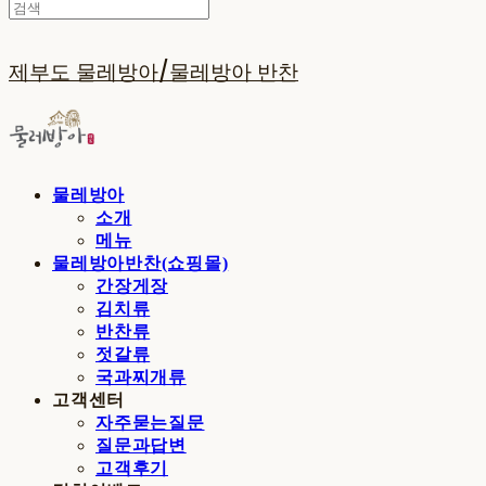
제부도 물레방아/물레방아 반찬
물레방아
소개
메뉴
물레방아반찬(쇼핑몰)
간장게장
김치류
반찬류
젓갈류
국과찌개류
고객센터
자주묻는질문
질문과답변
고객후기