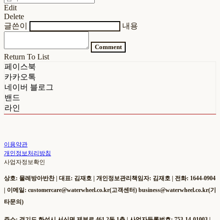
Edit
Delete
글쓴이
내용
Comment
Return To List
페이스북
카카오톡
네이버 블로그
밴드
라인
이용약관
개인정보처리방침
사업자정보확인
상호: 물레방아반찬 | 대표: 김재호 | 개인정보관리책임자: 김재호 | 전화: 1644-0904
| 이메일: customercare@waterwheel.co.kr(고객센터) business@waterwheel.co.kr(기
타문의)
주소: 경기도 화성시 서신면 제부로 461 2동 1층 | 사업자등록번호:
753-14-01003
|