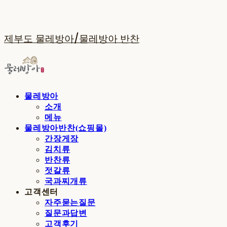
제부도 물레방아/물레방아 반찬
물레방아
소개
메뉴
물레방아반찬(쇼핑몰)
간장게장
김치류
반찬류
젓갈류
국과찌개류
고객센터
자주묻는질문
질문과답변
고객후기