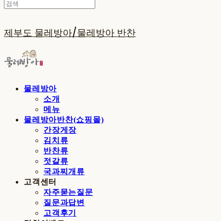
제부도 물레방아/물레방아 반찬
물레방아
소개
메뉴
물레방아반찬(쇼핑몰)
간장게장
김치류
반찬류
젓갈류
국과찌개류
고객센터
자주묻는질문
질문과답변
고객후기