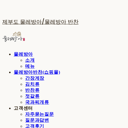
제부도 물레방아/물레방아 반찬
물레방아
소개
메뉴
물레방아반찬(쇼핑몰)
간장게장
김치류
반찬류
젓갈류
국과찌개류
고객센터
자주묻는질문
질문과답변
고객후기