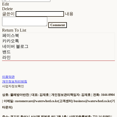
Edit
Delete
글쓴이
내용
Comment
Return To List
페이스북
카카오톡
네이버 블로그
밴드
라인
이용약관
개인정보처리방침
사업자정보확인
상호: 물레방아반찬 | 대표: 김재호 | 개인정보관리책임자: 김재호 | 전화: 1644-0904
| 이메일: customercare@waterwheel.co.kr(고객센터) business@waterwheel.co.kr(기
타문의)
주소: 경기도 화성시 서신면 제부로 461 2동 1층 | 사업자등록번호:
753-14-01003
|