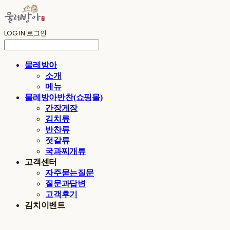
LOG IN
로그인
물레방아
소개
메뉴
물레방아반찬(쇼핑몰)
간장게장
김치류
반찬류
젓갈류
국과찌개류
고객센터
자주묻는질문
질문과답변
고객후기
김치이벤트