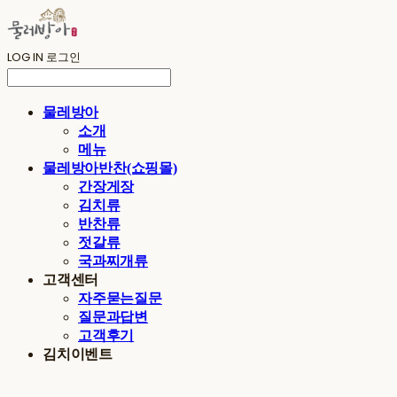
LOG IN
로그인
물레방아
소개
메뉴
물레방아반찬(쇼핑몰)
간장게장
김치류
반찬류
젓갈류
국과찌개류
고객센터
자주묻는질문
질문과답변
고객후기
김치이벤트