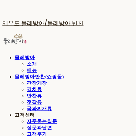
제부도 물레방아/물레방아 반찬
물레방아
소개
메뉴
물레방아반찬(쇼핑몰)
간장게장
김치류
반찬류
젓갈류
국과찌개류
고객센터
자주묻는질문
질문과답변
고객후기