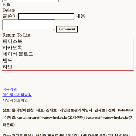
Edit
Delete
글쓴이
내용
Comment
Return To List
페이스북
카카오톡
네이버 블로그
밴드
라인
이용약관
개인정보처리방침
사업자정보확인
상호: 물레방아반찬 | 대표: 김재호 | 개인정보관리책임자: 김재호 | 전화: 1644-0904
| 이메일: customercare@waterwheel.co.kr(고객센터) business@waterwheel.co.kr(기
타문의)
주소: 경기도 화성시 서신면 제부로 461 2동 1층 | 사업자등록번호:
753-14-01003
|