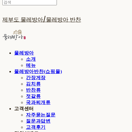
제부도 물레방아/물레방아 반찬
물레방아
소개
메뉴
물레방아반찬(쇼핑몰)
간장게장
김치류
반찬류
젓갈류
국과찌개류
고객센터
자주묻는질문
질문과답변
고객후기