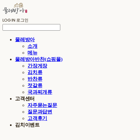
LOG IN
로그인
물레방아
소개
메뉴
물레방아반찬(쇼핑몰)
간장게장
김치류
반찬류
젓갈류
국과찌개류
고객센터
자주묻는질문
질문과답변
고객후기
김치이벤트