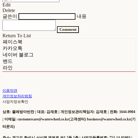
Edit
Delete
글쓴이
내용
Comment
Return To List
페이스북
카카오톡
네이버 블로그
밴드
라인
이용약관
개인정보처리방침
사업자정보확인
상호: 물레방아반찬 | 대표: 김재호 | 개인정보관리책임자: 김재호 | 전화: 1644-0904
| 이메일: customercare@waterwheel.co.kr(고객센터) business@waterwheel.co.kr(기
타문의)
주소: 경기도 화성시 서신면 제부로 461 2동 1층 | 사업자등록번호:
753-14-01003
|