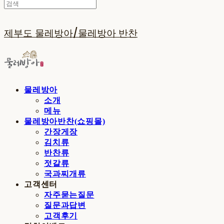
제부도 물레방아/물레방아 반찬
물레방아
소개
메뉴
물레방아반찬(쇼핑몰)
간장게장
김치류
반찬류
젓갈류
국과찌개류
고객센터
자주묻는질문
질문과답변
고객후기