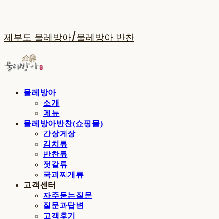
제부도 물레방아/물레방아 반찬
물레방아
소개
메뉴
물레방아반찬(쇼핑몰)
간장게장
김치류
반찬류
젓갈류
국과찌개류
고객센터
자주묻는질문
질문과답변
고객후기