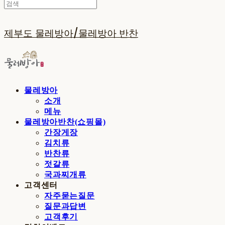
제부도 물레방아/물레방아 반찬
물레방아
소개
메뉴
물레방아반찬(쇼핑몰)
간장게장
김치류
반찬류
젓갈류
국과찌개류
고객센터
자주묻는질문
질문과답변
고객후기