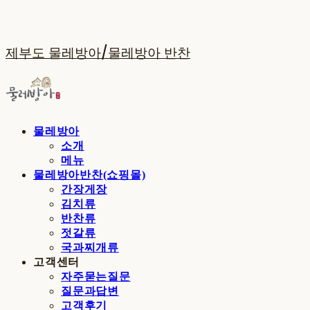
제부도 물레방아/물레방아 반찬
물레방아
소개
메뉴
물레방아반찬(쇼핑몰)
간장게장
김치류
반찬류
젓갈류
국과찌개류
고객센터
자주묻는질문
질문과답변
고객후기