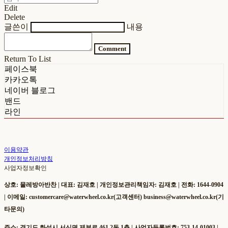
Edit
Delete
글쓴이
내용
Comment
Return To List
페이스북
카카오톡
네이버 블로그
밴드
라인
이용약관
개인정보처리방침
사업자정보확인
상호: 물레방아반찬 | 대표: 김재호 | 개인정보관리책임자: 김재호 | 전화: 1644-0904
| 이메일: customercare@waterwheel.co.kr(고객센터) business@waterwheel.co.kr(기
타문의)
주소: 경기도 화성시 서신면 제부로 461 2동 1층 | 사업자등록번호:
753-14-01003
|