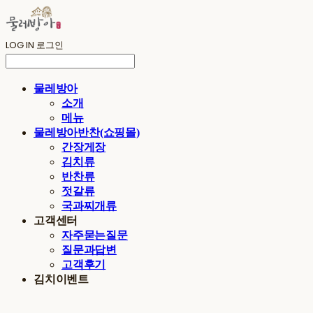
LOG IN
로그인
물레방아
소개
메뉴
물레방아반찬(쇼핑몰)
간장게장
김치류
반찬류
젓갈류
국과찌개류
고객센터
자주묻는질문
질문과답변
고객후기
김치이벤트