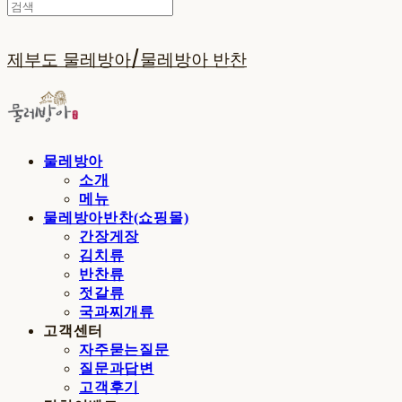
제부도 물레방아/물레방아 반찬
물레방아
소개
메뉴
물레방아반찬(쇼핑몰)
간장게장
김치류
반찬류
젓갈류
국과찌개류
고객센터
자주묻는질문
질문과답변
고객후기