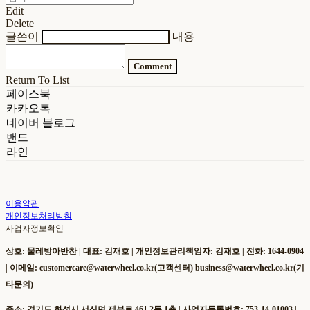
Edit
Delete
글쓴이
내용
Comment
Return To List
페이스북
카카오톡
네이버 블로그
밴드
라인
이용약관
개인정보처리방침
사업자정보확인
상호: 물레방아반찬 | 대표: 김재호 | 개인정보관리책임자: 김재호 | 전화: 1644-0904
| 이메일: customercare@waterwheel.co.kr(고객센터) business@waterwheel.co.kr(기
타문의)
주소: 경기도 화성시 서신면 제부로 461 2동 1층 | 사업자등록번호:
753-14-01003
|