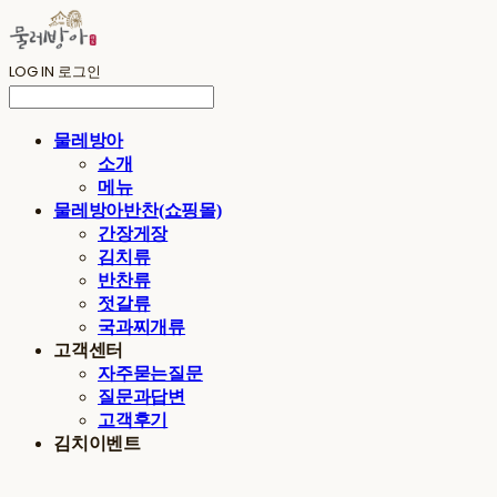
LOG IN
로그인
물레방아
소개
메뉴
물레방아반찬(쇼핑몰)
간장게장
김치류
반찬류
젓갈류
국과찌개류
고객센터
자주묻는질문
질문과답변
고객후기
김치이벤트