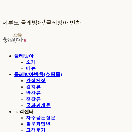
제부도 물레방아/물레방아 반찬
물레방아
소개
메뉴
물레방아반찬(쇼핑몰)
간장게장
김치류
반찬류
젓갈류
국과찌개류
고객센터
자주묻는질문
질문과답변
고객후기