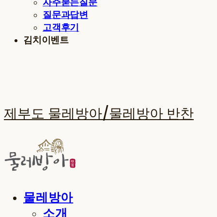
자주묻는질문
질문과답변
고객후기
김치이벤트
제부도 물레방아/물레방아 반찬
물레방아
소개