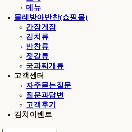
메뉴
물레방아반찬(쇼핑몰)
간장게장
김치류
반찬류
젓갈류
국과찌개류
고객센터
자주묻는질문
질문과답변
고객후기
김치이벤트