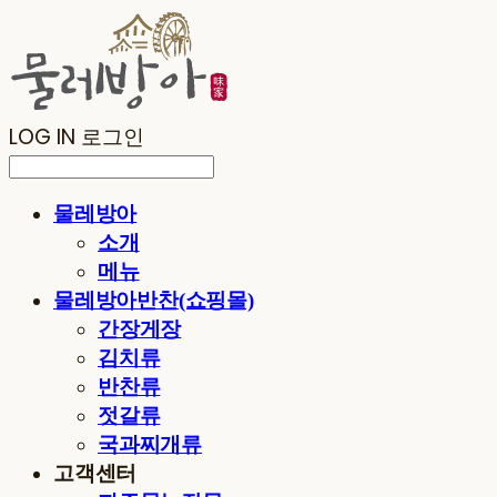
LOG IN
로그인
물레방아
소개
메뉴
물레방아반찬(쇼핑몰)
간장게장
김치류
반찬류
젓갈류
국과찌개류
고객센터