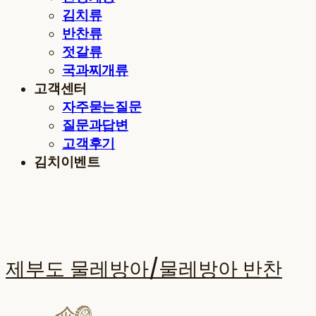
김치류
반찬류
젓갈류
국과찌개류
고객센터
자주묻는질문
질문과답변
고객후기
김치이벤트
제부도 물레방아/물레방아 반찬