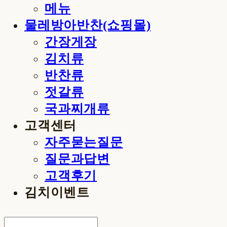
메뉴
물레방아반찬(쇼핑몰)
간장게장
김치류
반찬류
젓갈류
국과찌개류
고객센터
자주묻는질문
질문과답변
고객후기
김치이벤트