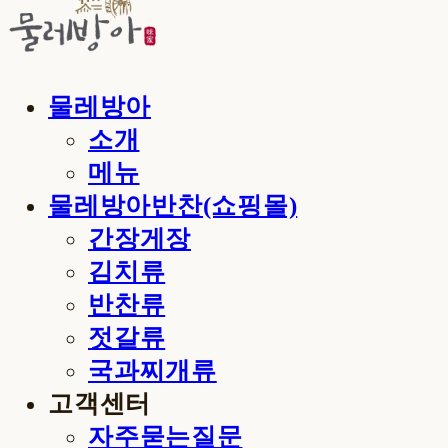
물레방아
소개
메뉴
물레방아반찬(쇼핑몰)
간장게장
김치류
반찬류
젓갈류
국과찌개류
고객센터
자주묻는질문