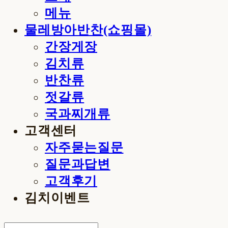
메뉴
물레방아반찬(쇼핑몰)
간장게장
김치류
반찬류
젓갈류
국과찌개류
고객센터
자주묻는질문
질문과답변
고객후기
김치이벤트