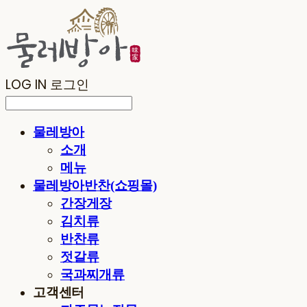
LOG IN
로그인
물레방아
소개
메뉴
물레방아반찬(쇼핑몰)
간장게장
김치류
반찬류
젓갈류
국과찌개류
고객센터