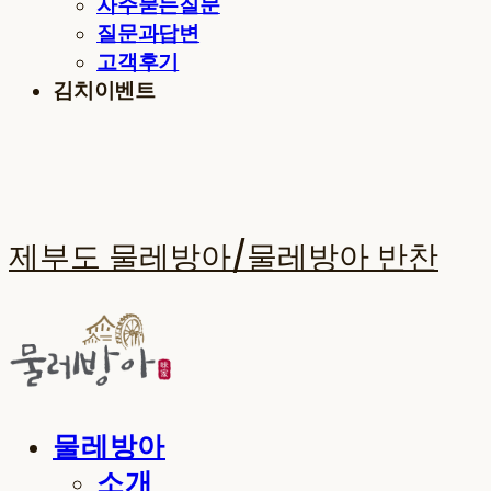
자주묻는질문
질문과답변
고객후기
김치이벤트
제부도 물레방아/물레방아 반찬
물레방아
소개