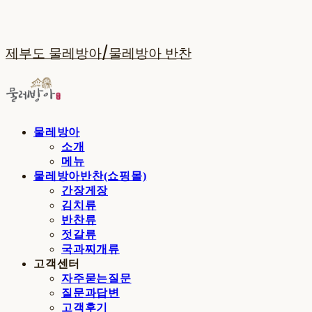
제부도 물레방아/물레방아 반찬
물레방아
소개
메뉴
물레방아반찬(쇼핑몰)
간장게장
김치류
반찬류
젓갈류
국과찌개류
고객센터
자주묻는질문
질문과답변
고객후기