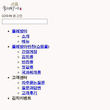
LOG IN
로그인
물레방아
소개
메뉴
물레방아반찬(쇼핑몰)
간장게장
김치류
반찬류
젓갈류
국과찌개류
고객센터
자주묻는질문
질문과답변
고객후기
김치이벤트