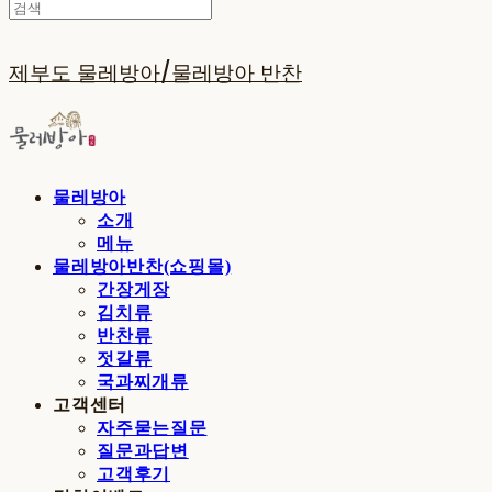
제부도 물레방아/물레방아 반찬
물레방아
소개
메뉴
물레방아반찬(쇼핑몰)
간장게장
김치류
반찬류
젓갈류
국과찌개류
고객센터
자주묻는질문
질문과답변
고객후기