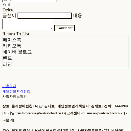
Edit
Delete
글쓴이
내용
Comment
Return To List
페이스북
카카오톡
네이버 블로그
밴드
라인
이용약관
개인정보처리방침
사업자정보확인
상호: 물레방아반찬 | 대표: 김재호 | 개인정보관리책임자: 김재호 | 전화: 1644-0904
| 이메일: customercare@waterwheel.co.kr(고객센터) business@waterwheel.co.kr(기
타문의)
주소: 경기도 화성시 서신면 제부로 461 2동 1층 | 사업자등록번호:
753-14-01003
|